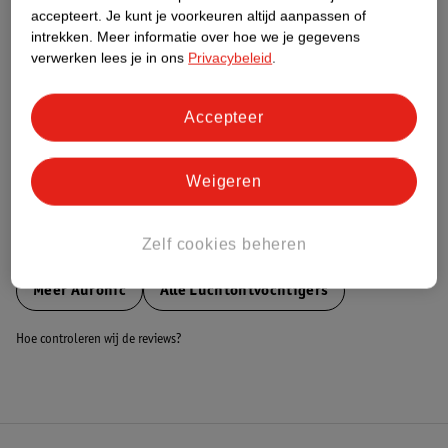
accepteert.
Je kunt je voorkeuren altijd aanpassen of
Nature Impact Score
intrekken.
Meer informatie over hoe we je gegevens
Dit product heeft (nog) geen Nature
verwerken lees je in ons
Privacybeleid
.
Impact Score.
Meer informatie
Accepteer
Bestel & Bezorginformatie
Weigeren
Zelf cookies beheren
Bekijk ook
Meer
Auronic
Alle Luchtontvochtigers
Hoe controleren wij de reviews?