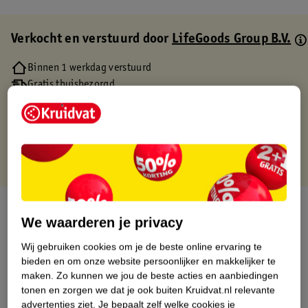
Verkocht en verstuurd door
LifeGoods Group B.V.
Binnen 1 werkdag verstuurd
Gratis thuisbezorgd
Gratis retourneren via verkooppartner.
Gratis punten met je Kruidvat kaart
Over dit product
We waarderen je privacy
Productinformatie
Wij gebruiken cookies om je de beste online ervaring te
bieden en om onze website persoonlijker en makkelijker te
maken.
Zo kunnen we jou de beste acties en aanbiedingen
Etiketinformatie
tonen en zorgen we dat je ook buiten Kruidvat.nl relevante
advertenties ziet.
Je bepaalt zelf welke cookies je