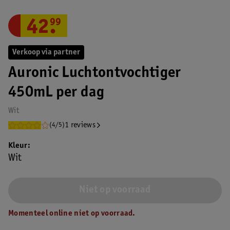
42
.
99
Verkoop via partner
Auronic Luchtontvochtiger
450mL per dag
Wit
1 reviews
(4/5)
Kleur
Wit
Niet op voorraad
Momenteel online niet op voorraad.