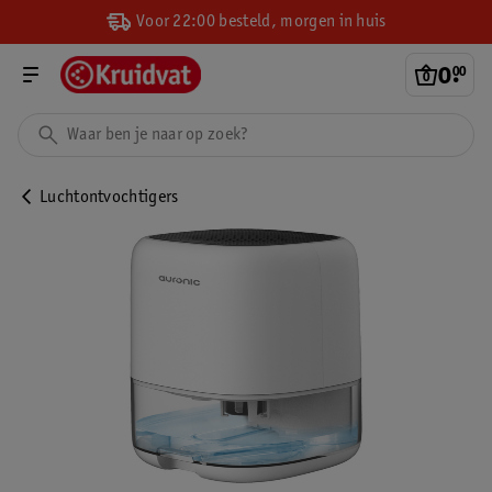
Voor 22:00 besteld, morgen in huis
0
.
00
Luchtontvochtigers