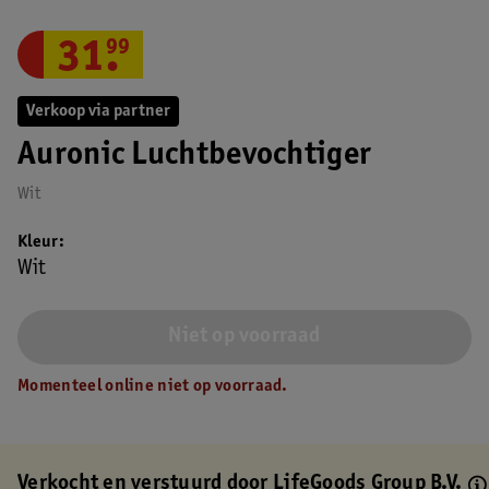
31
.
99
Verkoop via partner
Auronic Luchtbevochtiger
Wit
Kleur
Wit
Niet op voorraad
Momenteel online niet op voorraad.
Verkocht en verstuurd door
LifeGoods Group B.V.