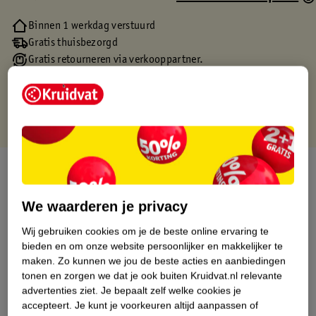
Binnen 1 werkdag verstuurd
Gratis thuisbezorgd
Gratis retourneren via verkooppartner.
Gratis punten met je Kruidvat kaart
Over dit product
Productinformatie
We waarderen je privacy
Wij gebruiken cookies om je de beste online ervaring te
Etiketinformatie
bieden en om onze website persoonlijker en makkelijker te
maken.
Zo kunnen we jou de beste acties en aanbiedingen
tonen en zorgen we dat je ook buiten Kruidvat.nl relevante
Nature Impact Score
advertenties ziet.
Je bepaalt zelf welke cookies je
accepteert.
Je kunt je voorkeuren altijd aanpassen of
Dit product heeft (nog) geen Nature