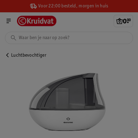
Voor 22:00 besteld, morgen in huis
0
.
00
Luchtbevochtiger