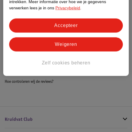
intrekken.
Meer informatie over hoe we je gegevens
Impact Score.
verwerken lees je in ons
Privacybeleid
.
Meer informatie
Accepteer
Bestel & Bezorginformatie
Weigeren
Bekijk ook
Zelf cookies beheren
Meer
Auronic
Alle Luchtbevochtiger
Hoe controleren wij de reviews?
Kruidvat Club