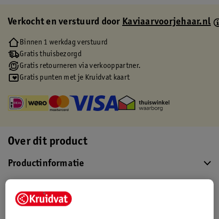
Verkocht en verstuurd door
Kaviaarvoorjehaar.nl
Binnen 1 werkdag verstuurd
Gratis thuisbezorgd
Gratis retourneren via verkooppartner.
Gratis punten met je Kruidvat kaart
Over dit product
Productinformatie
Etiketinformatie