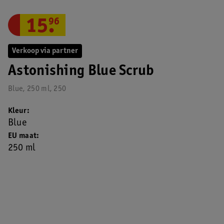
15
.
96
Verkoop via partner
Astonishing Blue Scrub
Blue, 250 ml, 250
Kleur
Blue
EU maat
250 ml