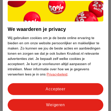
Nature Impact Score
Dit product heeft (nog) geen Nature
Impact Score.
Meer informatie
We waarderen je privacy
Wij gebruiken cookies om je de beste online ervaring te
Bestel & Bezorginformatie
bieden en om onze website persoonlijker en makkelijker te
maken.
Zo kunnen we jou de beste acties en aanbiedingen
tonen en zorgen we dat je ook buiten Kruidvat.nl relevante
Bekijk ook
advertenties ziet.
Je bepaalt zelf welke cookies je
accepteert.
Je kunt je voorkeuren altijd aanpassen of
intrekken.
Meer informatie over hoe we je gegevens
Meer
Astonishing
Alle Scrub
verwerken lees je in ons
Privacybeleid
.
Hoe controleren wij de reviews?
Accepteer
Weigeren