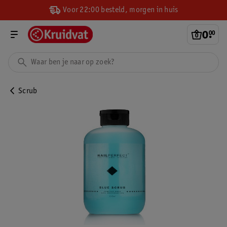
Voor 22:00 besteld, morgen in huis
0
.
00
Scrub