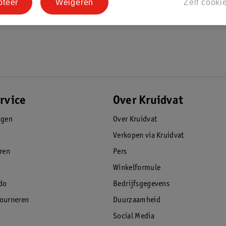
pteer
Weigeren
Zelf cooki
rvice
Over Kruidvat
agen
Over Kruidvat
Verkopen via Kruidvat
eren
Pers
Winkelformule
do
Bedrijfsgegevens
tourneren
Duurzaamheid
Social Media