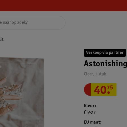
it
Verkoop via partner
Astonishing
Clear, 1 stuk
40
.
75
Kleur
Clear
EU maat