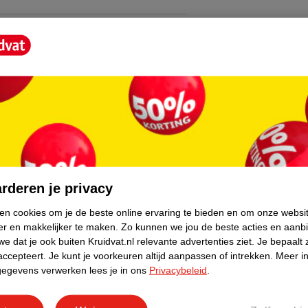
en een Manicure Brush voor een nette, schone
40 Traditional Straight, plus een White
core.
 en bereidt de nagels voor met de
ik de tools voor het netjes vormen en
een verzorgde nagelhuid tijdens je routine.
rderen je privacy
ken cookies om je de beste online ervaring te bieden en om onze websi
er en makkelijker te maken.
Zo kunnen we jou de beste acties en aanb
e dat je ook buiten Kruidvat.nl relevante advertenties ziet.
Je bepaalt 
en, is deze Start Up Kit een slimme keuze. Je
accepteert.
Je kunt je voorkeuren altijd aanpassen of intrekken.
Meer in
 en ondersteunende tools, zodat je jouw
gegevens verwerken lees je in ons
Privacybeleid
.
n.