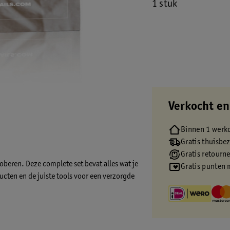
1 stuk
Verkocht en
Binnen 1 werk
Gratis thuisbe
Gratis retourn
oberen. Deze complete set bevat alles wat je
Gratis punten 
cten en de juiste tools voor een verzorgde
en meerdere verzorgingsgels kun je direct