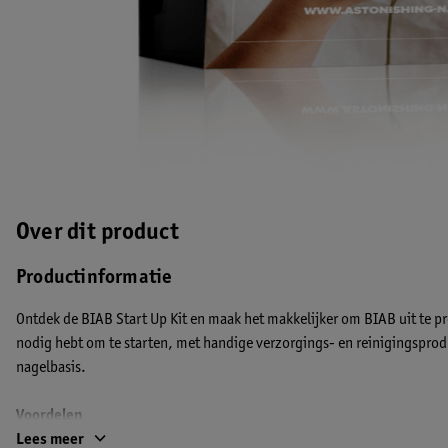
Over dit product
Productinformatie
Ontdek de BIAB Start Up Kit en maak het makkelijker om BIAB uit te pr
nodig hebt om te starten, met handige verzorgings- en reinigingsprodu
nagelbasis.
Voordelen
Compleet: met BIAB Clear 15ml, UV Cleanser 100ml, Blue Scrub 100ml 
Lees meer