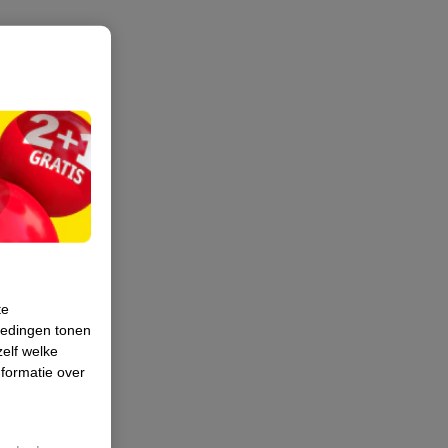
te
iedingen tonen
zelf welke
formatie over