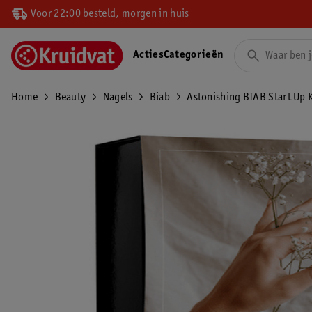
Voor 22:00 besteld, morgen in huis
Acties
Categorieën
Home
Beauty
Nagels
Biab
Astonishing BIAB Start Up K