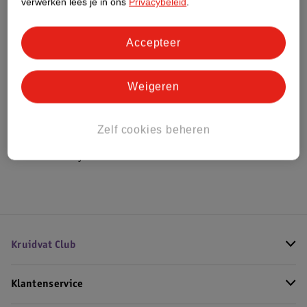
verwerken lees je in ons
Privacybeleid
.
Bestel & Bezorginformatie
Accepteer
Weigeren
Bekijk ook
Meer
As I Am
Alle Shampoo
Zelf cookies beheren
Hoe controleren wij de reviews?
Kruidvat Club
Klantenservice