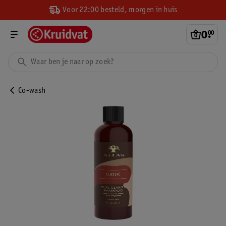
Voor 22:00 besteld, morgen in huis
0
.
00
Co-wash