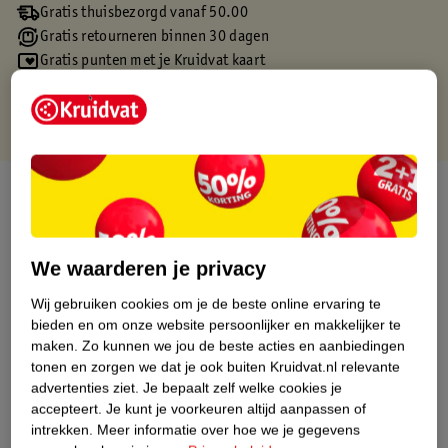
Gratis thuisbezorgd vanaf 50.00
Gratis retourneren binnen 30 dagen
Gratis punten met je Kruidvat kaart
Over dit product
Productinformatie
We waarderen je privacy
Etiketinformatie
Wij gebruiken cookies om je de beste online ervaring te
bieden en om onze website persoonlijker en makkelijker te
maken.
Zo kunnen we jou de beste acties en aanbiedingen
Nature Impact Score
tonen en zorgen we dat je ook buiten Kruidvat.nl relevante
Dit product heeft (nog) geen Nature
advertenties ziet.
Je bepaalt zelf welke cookies je
Impact Score.
accepteert.
Je kunt je voorkeuren altijd aanpassen of
Meer informatie
intrekken.
Meer informatie over hoe we je gegevens