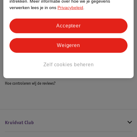
intrekken.
Meer informatie over hoe we je gegevens
Impact Score.
verwerken lees je in ons
Privacybeleid
.
Meer informatie
Accepteer
Bestel & Bezorginformatie
Weigeren
Bekijk ook
Zelf cookies beheren
Meer
Giorgio Armani
Alle Damesparfum
Hoe controleren wij de reviews?
Kruidvat Club