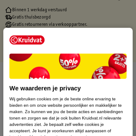
Binnen 1 werkdag verstuurd
Gratis thuisbezorgd
Gratis retourneren via verkooppartner.
Gratis punten met je Kruidvat kaart
Over dit product
Productinformatie
We waarderen je privacy
Wij gebruiken cookies om je de beste online ervaring te
Etiketinformatie
bieden en om onze website persoonlijker en makkelijker te
maken.
Zo kunnen we jou de beste acties en aanbiedingen
tonen en zorgen we dat je ook buiten Kruidvat.nl relevante
Nature Impact Score
advertenties ziet.
Je bepaalt zelf welke cookies je
accepteert.
Je kunt je voorkeuren altijd aanpassen of
Dit product heeft (nog) geen Nature