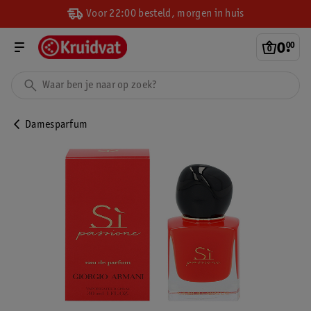
Voor 22:00 besteld, morgen in huis
0
.
00
Damesparfum