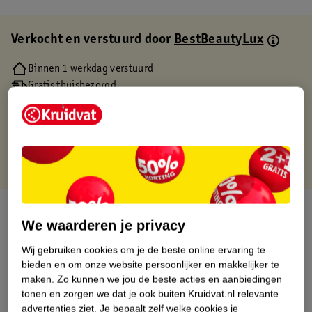
Verkocht en verstuurd door
BestBeautyLux
Binnen 1 werkdag verstuurd
Gratis thuisbezorgd
Gratis retourneren via verkooppartner.
Gratis punten met je Kruidvat kaart
Over dit product
We waarderen je privacy
Productinformatie
Wij gebruiken cookies om je de beste online ervaring te
bieden en om onze website persoonlijker en makkelijker te
maken.
Zo kunnen we jou de beste acties en aanbiedingen
Etiketinformatie
tonen en zorgen we dat je ook buiten Kruidvat.nl relevante
advertenties ziet.
Je bepaalt zelf welke cookies je