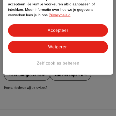
accepteert.
Je kunt je voorkeuren altijd aanpassen of
Nature Impact Score
intrekken.
Meer informatie over hoe we je gegevens
Dit product heeft (nog) geen Nature
verwerken lees je in ons
Privacybeleid
.
Impact Score.
Meer informatie
Accepteer
Bestel & Bezorginformatie
Weigeren
Zelf cookies beheren
Bekijk ook
Meer
Giorgio Armani
Alle Herenparfum
Hoe controleren wij de reviews?