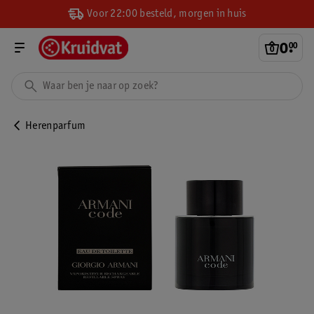
Voor 22:00 besteld, morgen in huis
0
.
00
Herenparfum