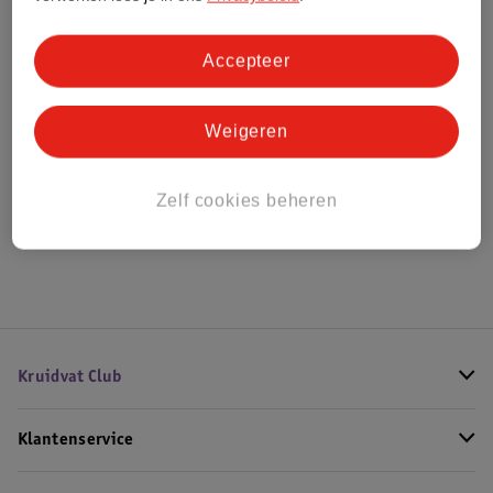
Bestel & Bezorginformatie
Accepteer
Weigeren
Bekijk ook
Meer
Giorgio Armani
Alle Herenparfum
Zelf cookies beheren
Hoe controleren wij de reviews?
Kruidvat Club
Klantenservice