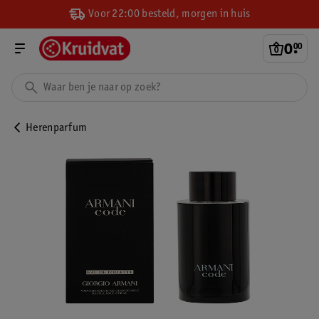
Voor 22:00 besteld, morgen in huis
0
.
00
Herenparfum