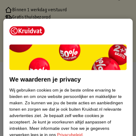
Binnen 1 werkdag verstuurd
Gratis thuisbezorgd
Gratis retourneren via verkooppartner.
Gratis punten met je Kruidvat kaart
Over dit product
We waarderen je privacy
Productinformatie
Wij gebruiken cookies om je de beste online ervaring te
bieden en om onze website persoonlijker en makkelijker te
maken.
Zo kunnen we jou de beste acties en aanbiedingen
Nature Impact Score
tonen en zorgen we dat je ook buiten Kruidvat.nl relevante
Dit product heeft (nog) geen Nature
advertenties ziet.
Je bepaalt zelf welke cookies je
Impact Score.
accepteert.
Je kunt je voorkeuren altijd aanpassen of
Meer informatie
intrekken.
Meer informatie over hoe we je gegevens
verwerken lees je in ons
Privacybeleid
.