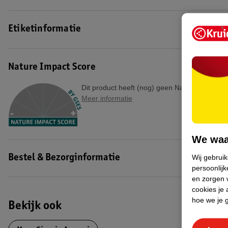
Etiketinformatie
Nature Impact Score
Dit product heeft (nog) geen Nature Impact S
Meer informatie
We waa
Wij gebrui
Bestel & Bezorginformatie
persoonlijk
en zorgen w
cookies je 
hoe we je 
Bekijk ook