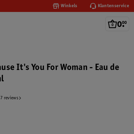
Winkels
Klantenservice
0
.
00
use It's You For Woman - Eau de
l
7 reviews