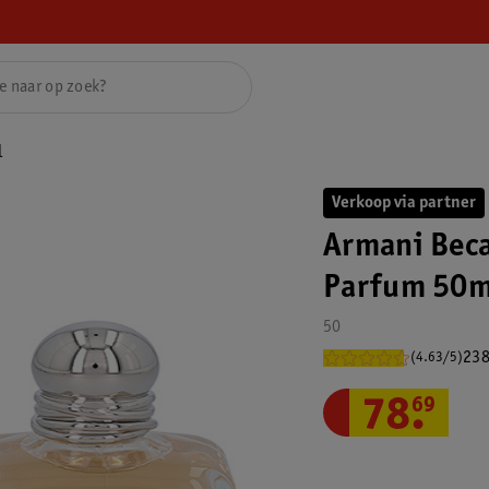
l
Verkoop via partner
Armani Beca
Parfum 50m
50
238
(4.63/5)
78
.
69