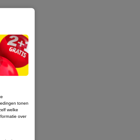
te
iedingen tonen
zelf welke
formatie over