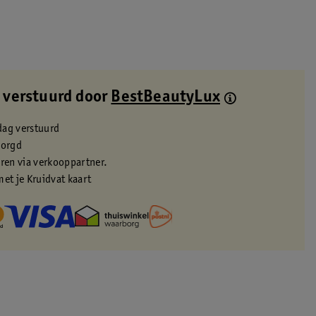
 verstuurd door
BestBeautyLux
dag verstuurd
zorgd
eren via verkooppartner.
met je Kruidvat kaart