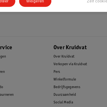
pteer
Weigeren
Zelf cooki
rvice
Over Kruidvat
agen
Over Kruidvat
Verkopen via Kruidvat
eren
Pers
Winkelformule
do
Bedrijfsgegevens
tourneren
Duurzaamheid
Social Media