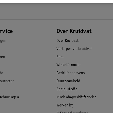
rvice
Over Kruidvat
agen
Over Kruidvat
Verkopen via Kruidvat
eren
Pers
Winkelformule
do
Bedrijfsgegevens
tourneren
Duurzaamheid
Social Media
rschuwingen
Kinderdagverblijfservice
Werken bij