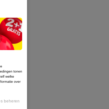
te
iedingen tonen
zelf welke
formatie over
es beheren