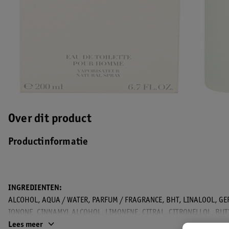
Over dit product
Productinformatie
INGREDIENTEN:
ALCOHOL, AQUA / WATER, PARFUM / FRAGRANCE, BHT, LINALOOL, G
IONONE, CINNAMYL ALCOHOL, LIMONENE, CITRAL, CITRONELLOL, BU
SALICYLATE. CODE FIL, B30160/1
Lees meer