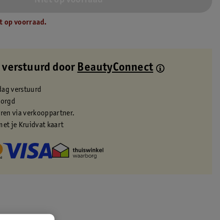
Niet op voorraad
t op voorraad.
 verstuurd door
BeautyConnect
dag verstuurd
zorgd
eren via verkooppartner.
met je Kruidvat kaart