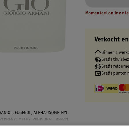
Momenteel online nie
Verkocht en
Binnen 1 werk
Gratis thuisbe
Gratis retourn
Gratis punten 
ERANIOL, EUGENOL, ALPHA-ISOMETHYL
TYLPHENYL METHYLPROPIONAL, BENZYL