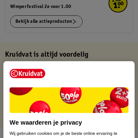
Wimperfestival 2e voor 1.00
Bekijk alle actieproducten
Kruidvat is altijd voordelig
Gratis ophalen in de winkel
Op werkdagen voor 22:00 uur besteld, volgende dag in huis
Gratis thuisbezorgd vanaf 50.00
Gratis retourneren binnen 30 dagen
Gratis punten met je Kruidvat kaart
We waarderen je privacy
Wij gebruiken cookies om je de beste online ervaring te