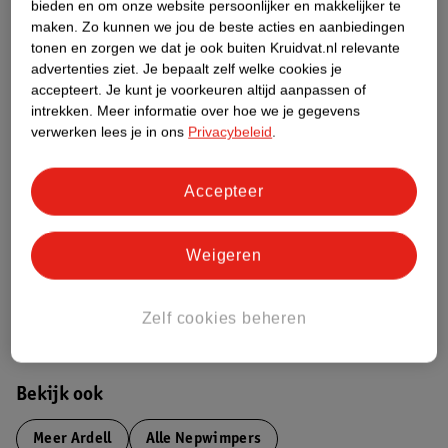
Over dit product
bieden en om onze website persoonlijker en makkelijker te
maken.
Zo kunnen we jou de beste acties en aanbiedingen
Productinformatie
tonen en zorgen we dat je ook buiten Kruidvat.nl relevante
advertenties ziet.
Je bepaalt zelf welke cookies je
accepteert.
Je kunt je voorkeuren altijd aanpassen of
Etiketinformatie
intrekken.
Meer informatie over hoe we je gegevens
verwerken lees je in ons
Privacybeleid
.
Nature Impact Score
Accepteer
Dit product heeft (nog) geen Nature
Impact Score.
Meer informatie
Weigeren
Zelf cookies beheren
Bestel & Bezorginformatie
Bekijk ook
Meer
Ardell
Alle Nepwimpers