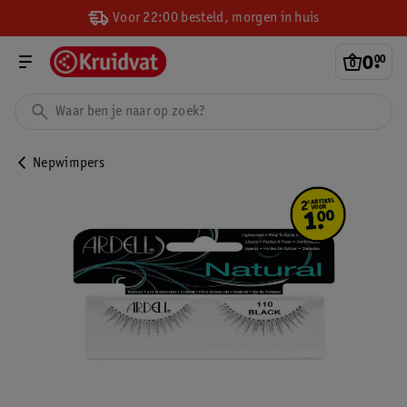
Voor 22:00 besteld, morgen in huis
0
.
00
Nepwimpers