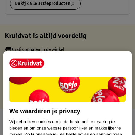
Bekijk alle actieproducten
Kruidvat is altijd voordelig
Gratis ophalen in de winkel
Op werkdagen voor 22:00 uur besteld, volgende dag in huis
Gratis thuisbezorgd vanaf 50.00
Gratis retourneren binnen 30 dagen
Gratis punten met je Kruidvat kaart
We waarderen je privacy
Over dit product
Wij gebruiken cookies om je de beste online ervaring te
bieden en om onze website persoonlijker en makkelijker te
Productinformatie
maken.
Zo kunnen we jou de beste acties en aanbiedingen