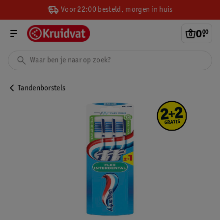
Voor 22:00 besteld, morgen in huis
0
.
00
Tandenborstels