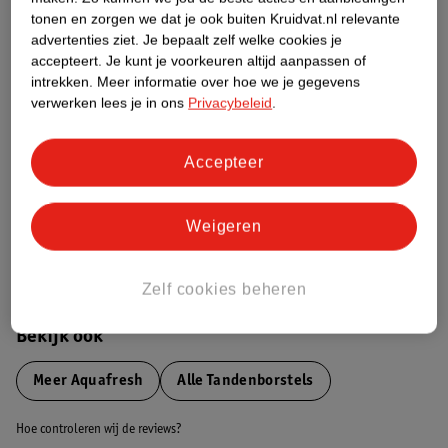
tonen en zorgen we dat je ook buiten Kruidvat.nl relevante
advertenties ziet.
Je bepaalt zelf welke cookies je
Etiketinformatie
accepteert.
Je kunt je voorkeuren altijd aanpassen of
intrekken.
Meer informatie over hoe we je gegevens
verwerken lees je in ons
Privacybeleid
.
Nature Impact Score
Dit product heeft (nog) geen Nature
Impact Score.
Accepteer
Meer informatie
Weigeren
Bestel & Bezorginformatie
Zelf cookies beheren
Bekijk ook
Meer
Aquafresh
Alle Tandenborstels
Hoe controleren wij de reviews?