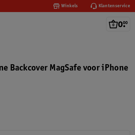
Winkels
Klantenservice
0
.
00
one Backcover MagSafe voor iPhone