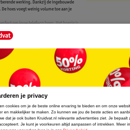
rberende werking. Dankzij de ingebouwde
 De hoes voegt weinig volume toe aan je
perfect om jouw telefoon heen. Het hoesje is
roces. Dit zorgt ervoor dat alle
en zijn en je toestel goed beschermd is
an je iPhone gekoppeld worden. Dit product
 altijd precies goed op jouw iPhone
en MagSafe draadloze oplader en klikt een
un je gebruik maken van een MagSafe
iliconen materiaal
core.
 dat prettig aanvoelt. De binnenkant is
 je telefoon te voorkomen. Deze combinatie
rderen je privacy
ot.Strak design
ken cookies om je de beste online ervaring te bieden en om onze websi
 slanke vormgeving. Hierdoor ligt je iPhone
er en makkelijker te maken.
Zo kunnen we jou de beste acties en aanb
eid, van zakelijk tot vrije tijd.Waarom de
e dat je ook buiten Kruidvat.nl relevante advertenties ziet.
Je bepaalt 
accepteert.
Je kunt je voorkeuren altijd aanpassen of intrekken.
Meer in