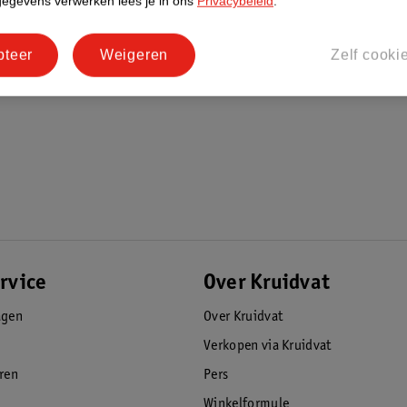
gegevens verwerken lees je in ons
Privacybeleid
.
pteer
Weigeren
Zelf cooki
estel dan de originele Apple Silicone
on combineer je deze backcover met een
rvice
Over Kruidvat
agen
Over Kruidvat
Verkopen via Kruidvat
eren
Pers
Winkelformule