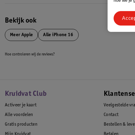
hoe we je 
Vervaardigd van hoogwaardig siliconen materiaal
Gemakkelijk om jouw toestel te bevestigen
Acce
Ondersteunt MagSafe technologie
Bekijk ook
Het flexibele materiaal werkt schokabsorberend
Een tijdloze, stijlvolle uitstraling
Meer
Apple
Alle iPhone 16
Beschikt over het Apple logo
Inclusief 1 jaar garantie
Hoe controleren wij de reviews?
Een stijlvolle uitstraling en gemakkelijk gebruik maken van MagSafe? B
Backcover MagSafe!Tip: Voor een optimale bescherming van je telefo
screenprotector.
EAN code:0195949885006
Kruidvat Club
Klantense
Activeer je kaart
Veelgestelde vr
Alle voordelen
Contact
Gratis producten
Bestellen & lev
Mijn Kruidvat
Betalen