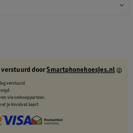
 verstuurd door
Smartphonehoesjes.nl
dag verstuurd
zorgd
eren via verkooppartner.
met je Kruidvat kaart