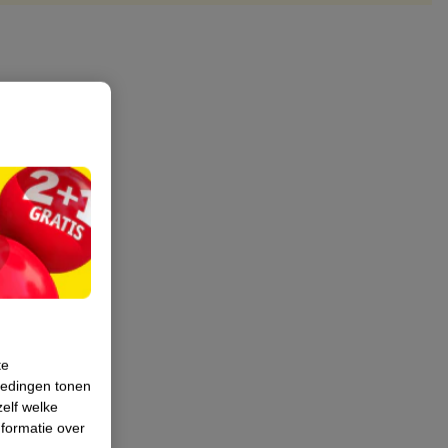
te
iedingen tonen
zelf welke
formatie over