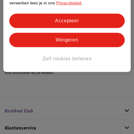
verwerken lees je in ons
Privacybeleid
.
Accepteer
Bestel & Bezorginformatie
Weigeren
Bekijk ook
Meer
ANUA
Alle Korean serum
Zelf cookies beheren
Hoe controleren wij de reviews?
Kruidvat Club
Klantenservice