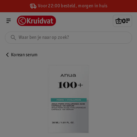
Voor 22:00 besteld, morgen in huis
0
.
00
Korean serum