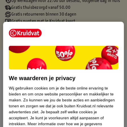
Op werkdagen voor 22:00 uur besteld, volgende dag in huis
Gratis thuisbezorgd vanaf 50.00
Gratis retourneren binnen 30 dagen
Gratis punten met je Kruidvat kaart
Over dit product
Productinformatie
We waarderen je privacy
Etiketinformatie
Wij gebruiken cookies om je de beste online ervaring te
bieden en om onze website persoonlijker en makkelijker te
maken.
Zo kunnen we jou de beste acties en aanbiedingen
Nature Impact Score
tonen en zorgen we dat je ook buiten Kruidvat.nl relevante
advertenties ziet.
Je bepaalt zelf welke cookies je
Dit product heeft (nog) geen Nature
accepteert.
Je kunt je voorkeuren altijd aanpassen of
Impact Score.
intrekken.
Meer informatie over hoe we je gegevens
Meer informatie