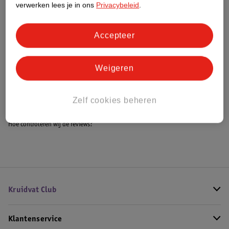
verwerken lees je in ons
Privacybeleid
.
Accepteer
Bestel & Bezorginformatie
Weigeren
Bekijk ook
Meer
ANUA
Alle Korean cleanser
Zelf cookies beheren
Hoe controleren wij de reviews?
Kruidvat Club
Klantenservice