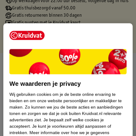
Op werkdagen voor 22:00 uur besteld, volgende dag in huis
Gratis thuisbezorgd vanaf 50.00
Gratis retourneren binnen 30 dagen
Gratis punten met je Kruidvat kaart
Over dit product
Productinformatie
We waarderen je privacy
Etiketinformatie
Wij gebruiken cookies om je de beste online ervaring te
bieden en om onze website persoonlijker en makkelijker te
maken.
Zo kunnen we jou de beste acties en aanbiedingen
Nature Impact Score
tonen en zorgen we dat je ook buiten Kruidvat.nl relevante
advertenties ziet.
Je bepaalt zelf welke cookies je
Dit product heeft (nog) geen Nature
accepteert.
Je kunt je voorkeuren altijd aanpassen of
Impact Score.
intrekken.
Meer informatie over hoe we je gegevens
Meer informatie