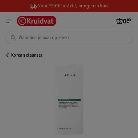
Voor 22:00 besteld, morgen in huis
0
.
00
Korean cleanser