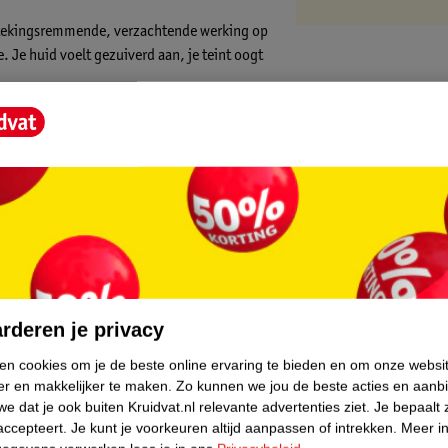
tstekingsremmende, verzachtende werking op
. Je huid voelt gezuiverd aan, je teint oogt
eeld en geoogst.
core.
rderen je privacy
ken cookies om je de beste online ervaring te bieden en om onze websi
er en makkelijker te maken.
Zo kunnen we jou de beste acties en aanb
e dat je ook buiten Kruidvat.nl relevante advertenties ziet.
Je bepaalt 
accepteert.
Je kunt je voorkeuren altijd aanpassen of intrekken.
Meer in