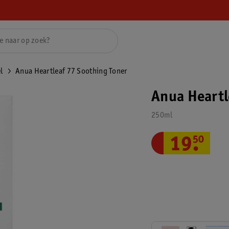
l
Anua Heartleaf 77 Soothing Toner
Anua Heartl
250ml
19
.
50