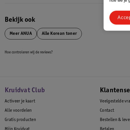
hoe we je 
Acce
Bekijk ook
Meer
ANUA
Alle Korean toner
Hoe controleren wij de reviews?
Kruidvat Club
Klantense
Activeer je kaart
Veelgestelde vr
Alle voordelen
Contact
Gratis producten
Bestellen & lev
Mijn Kruidvat
Betalen