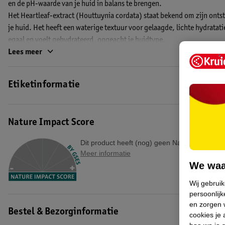
en de pH-waarde van je huid in balans te brengen.
Het Heartleaf-extract (Houttuynia cordata) staat bekend om zijn on
je huid. Het heeft een waterige textuur voor gelaagde, lichte hydratatie
egaal en voelt gehydrateerd, ongeacht je huidtype.
Lees meer
Anua gebruikt uitsluitend heartleaf-ingrediënten die in Korea zijn get
EAN code:8809640736025
Etiketinformatie
Nature Impact Score
Dit product heeft (nog) geen Nature Impact S
Meer informatie
We waa
Wij gebrui
persoonlijk
en zorgen w
Bestel & Bezorginformatie
cookies je 