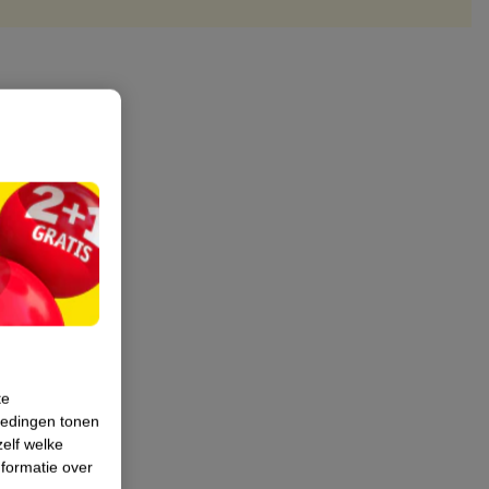
te
iedingen tonen
zelf welke
formatie over