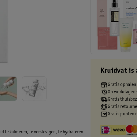
Kruidvat is 
Gratis ophalen
Op werkdagen v
Gratis thuisbe
Gratis retourn
Gratis punten 
d te kalmeren, te verstevigen, te hydrateren