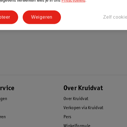
gegevens verwerken lees je in ons
Privacybeleid
.
pteer
Weigeren
Zelf cooki
rvice
Over Kruidvat
agen
Over Kruidvat
Verkopen via Kruidvat
eren
Pers
Winkelformule