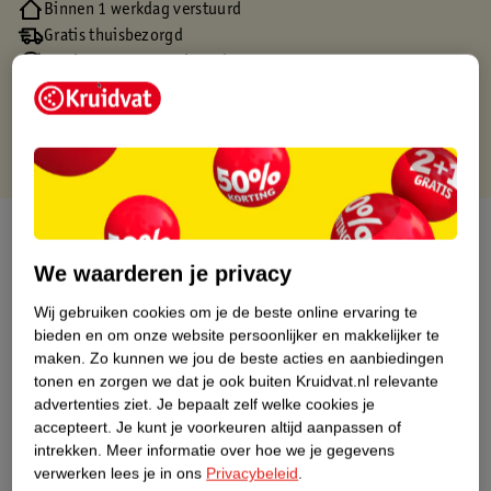
Binnen 1 werkdag verstuurd
Gratis thuisbezorgd
Gratis retourneren via verkooppartner.
Gratis punten met je Kruidvat kaart
Over dit product
We waarderen je privacy
Productinformatie
Wij gebruiken cookies om je de beste online ervaring te
bieden en om onze website persoonlijker en makkelijker te
Nature Impact Score
maken.
Zo kunnen we jou de beste acties en aanbiedingen
tonen en zorgen we dat je ook buiten Kruidvat.nl relevante
Dit product heeft (nog) geen Nature
advertenties ziet.
Je bepaalt zelf welke cookies je
Impact Score.
accepteert.
Je kunt je voorkeuren altijd aanpassen of
Meer informatie
intrekken.
Meer informatie over hoe we je gegevens
verwerken lees je in ons
Privacybeleid
.