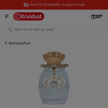
Voor 22:00 besteld, morgen in huis
0
.
00
Damesparfum