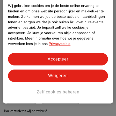
Wij gebruiken cookies om je de beste online ervaring te
bieden en om onze website persoonlijker en makkelijker te
Etiketinformatie
maken.
Zo kunnen we jou de beste acties en aanbiedingen
tonen en zorgen we dat je ook buiten Kruidvat.nl relevante
advertenties ziet.
Je bepaalt zelf welke cookies je
Nature Impact Score
accepteert.
Je kunt je voorkeuren altijd aanpassen of
Dit product heeft (nog) geen Nature
intrekken.
Meer informatie over hoe we je gegevens
Impact Score.
verwerken lees je in ons
Privacybeleid
.
Meer informatie
Accepteer
Bestel & Bezorginformatie
Weigeren
Bekijk ook
Zelf cookies beheren
Meer
Andrelon
Alle Droogshampoo
Hoe controleren wij de reviews?