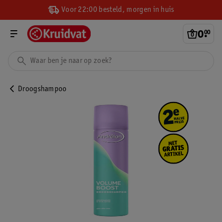
Voor 22:00 besteld, morgen in huis
0
.
00
Droogshampoo