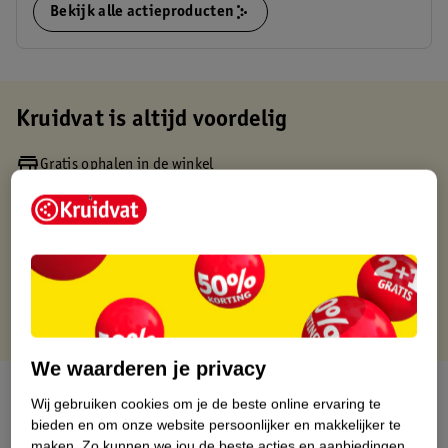
Bekijk alle actieproducten
Kruidvat is altijd voordelig
Gratis ophalen in de winkel
Op werkdagen voor 22:00 uur besteld, volgende dag in huis
Gratis thuisbezorgd vanaf 50.00
Gratis retourneren binnen 30 dagen
Gratis punten met je Kruidvat kaart
We waarderen je privacy
Over dit product
Wij gebruiken cookies om je de beste online ervaring te
bieden en om onze website persoonlijker en makkelijker te
Productinformatie
maken.
Zo kunnen we jou de beste acties en aanbiedingen