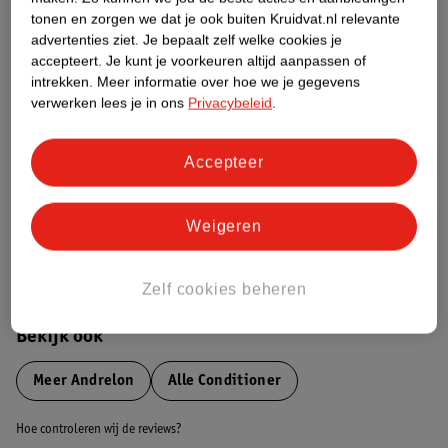
tonen en zorgen we dat je ook buiten Kruidvat.nl relevante
advertenties ziet.
Je bepaalt zelf welke cookies je
Etiketinformatie
accepteert.
Je kunt je voorkeuren altijd aanpassen of
intrekken.
Meer informatie over hoe we je gegevens
verwerken lees je in ons
Privacybeleid
.
Nature Impact Score
Dit product heeft (nog) geen Nature
Impact Score.
Accepteer
Meer informatie
Weigeren
Bestel & Bezorginformatie
Zelf cookies beheren
Bekijk ook
Meer
Andrelon
Alle Conditioner
Hoe controleren wij de reviews?