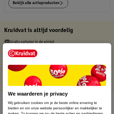
Bekijk alle actieproducten
Kruidvat is altijd voordelig
Gratis ophalen in de winkel
Op werkdagen voor 22:00 uur besteld, volgende dag in huis
Gratis thuisbezorgd vanaf 50.00
Gratis retourneren binnen 30 dagen
Gratis punten met je Kruidvat kaart
We waarderen je privacy
Over dit product
Wij gebruiken cookies om je de beste online ervaring te
bieden en om onze website persoonlijker en makkelijker te
Productinformatie
maken.
Zo kunnen we jou de beste acties en aanbiedingen