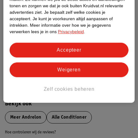
tonen en zorgen we dat je ook buiten Kruidvat.nl relevante
advertenties ziet.
Je bepaalt zelf welke cookies je
Etiketinformatie
accepteert.
Je kunt je voorkeuren altijd aanpassen of
intrekken.
Meer informatie over hoe we je gegevens
verwerken lees je in ons
Privacybeleid
.
Nature Impact Score
Dit product heeft (nog) geen Nature
Impact Score.
Accepteer
Meer informatie
Weigeren
Bestel & Bezorginformatie
Zelf cookies beheren
Bekijk ook
Meer
Andrelon
Alle Conditioner
Hoe controleren wij de reviews?