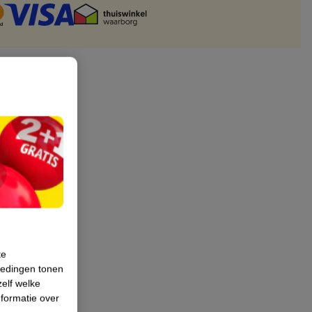
te
iedingen tonen
zelf welke
formatie over