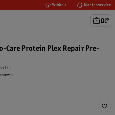
Winkels
Klantenservice
0
.
00
o-Care Protein Plex Repair Pre-
6.412
reviews