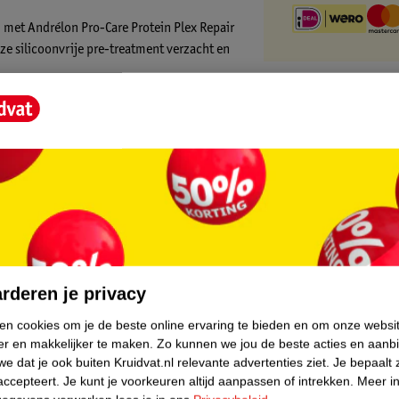
met Andrélon Pro-Care Protein Plex Repair
ze silicoonvrije pre-treatment verzacht en
 je haar de voordelen van de Protein Plex
haar vanaf het eerste gebruik. Bij
eter beschermd is.
rstellende Bond Pre-Treatment:
reatment
core.
ten**
rderen je privacy
ing
ken cookies om je de beste online ervaring te bieden en om onze websi
k
er en makkelijker te maken.
Zo kunnen we jou de beste acties en aanb
e dat je ook buiten Kruidvat.nl relevante advertenties ziet.
Je bepaalt 
atment:
accepteert.
Je kunt je voorkeuren altijd aanpassen of intrekken.
Meer in
k voor intensief hersteld haar. Breng aan op