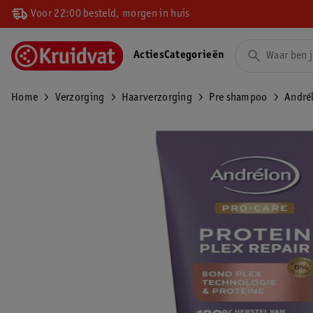
Voor 22:00 besteld, morgen in huis
Acties
Categorieën
Home
Verzorging
Haarverzorging
Pre shampoo
Andrél