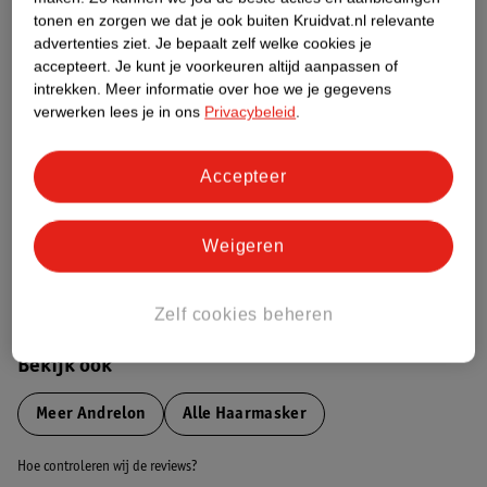
tonen en zorgen we dat je ook buiten Kruidvat.nl relevante
advertenties ziet.
Je bepaalt zelf welke cookies je
Etiketinformatie
accepteert.
Je kunt je voorkeuren altijd aanpassen of
intrekken.
Meer informatie over hoe we je gegevens
verwerken lees je in ons
Privacybeleid
.
Nature Impact Score
Dit product heeft (nog) geen Nature
Impact Score.
Accepteer
Meer informatie
Weigeren
Bestel & Bezorginformatie
Zelf cookies beheren
Bekijk ook
Meer
Andrelon
Alle Haarmasker
Hoe controleren wij de reviews?