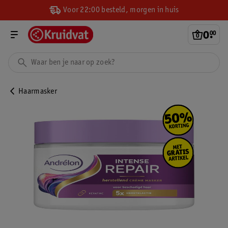
Voor 22:00 besteld, morgen in huis
0
.
00
Haarmasker