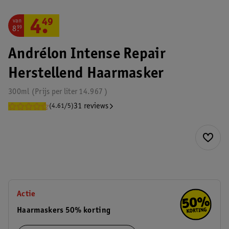
van
4
.
49
8
.
99
Andrélon Intense Repair
Herstellend Haarmasker
300ml
Prijs per
liter
14.967
31 reviews
(4.61/5)
Actie
Haarmaskers 50% korting