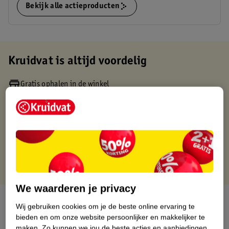
Bekijk alle actieproducten
Kruidvat is altijd voordelig
Gratis ophalen in de winkel
Op werkdagen voor 22:00 uur besteld, volgende dag in huis
Gratis thuisbezorgd vanaf 50.00
Gratis retourneren binnen 30 dagen
Gratis punten met je Kruidvat kaart
We waarderen je privacy
Over dit product
Wij gebruiken cookies om je de beste online ervaring te
bieden en om onze website persoonlijker en makkelijker te
Productinformatie
maken.
Zo kunnen we jou de beste acties en aanbiedingen