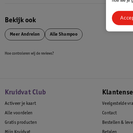
hoe we je 
Wat Andrélon echt bijzonder maakt, zijn de kwalitatieve formules die
zorgvuldig geselecteerde ingrediënten. Wat meer dan 80 jaar geleden 
Acce
Jong, is uitgegroeid tot het grootste haarmerk van Nederland.
Bekijk ook
Met een breed assortiment aan shampoos, conditioners, treatments en 
Meer
Andrelon
Alle Shampoo
elk haartype, of je nu krullend, steil, fijn, dik, kort of lang haar hebt.
stralen!
Hoe controleren wij de reviews?
*Jeuk gerelateerd aan roos.
**In de buitenste laag van je hoofdhuid.
***Bij regelmatig gebruik.
****Met uitzondering van dop en labels.
EAN code:8720181576638
Kruidvat Club
Klantense
Activeer je kaart
Veelgestelde vr
Alle voordelen
Contact
Gratis producten
Bestellen & lev
Mijn Kruidvat
Betalen