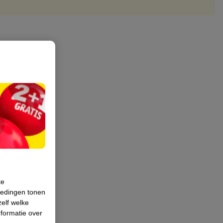
te
iedingen tonen
zelf welke
formatie over