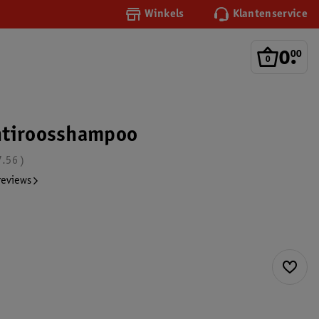
Winkels
Klantenservice
0
.
00
ntiroosshampoo
7.56
reviews