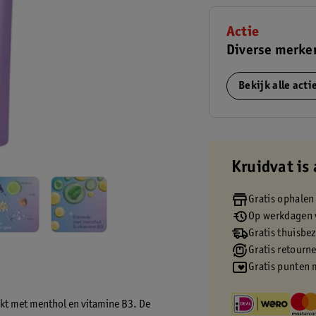
Actie
Diverse merken
Bekijk alle act
Kruidvat is 
Gratis ophalen
Op werkdagen v
Gratis thuisbe
Gratis retourn
Gratis punten 
jkt met menthol en vitamine B3. De