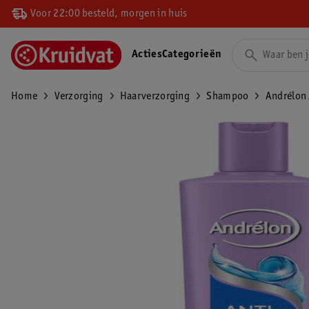
Voor 22:00 besteld, morgen in huis
Acties
Categorieën
Home
Verzorging
Haarverzorging
Shampoo
Andrélon