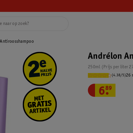
 Antiroosshampoo
Andrélon A
250ml
Prijs per
liter
2
26 
(4.38/5)
6
.
89