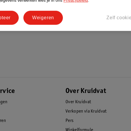
gegevens verwerken lees je in ons
Privacybeleid
.
 wetenschappelijke expertise combineren met
begon in de salon met kapper André de
pteer
Weigeren
Zelf cooki
stylingproducten, zijn er producten voor
 Ontdek de kracht van Andrélon en laat je haar
rvice
Over Kruidvat
agen
Over Kruidvat
Verkopen via Kruidvat
eren
Pers
Winkelformule