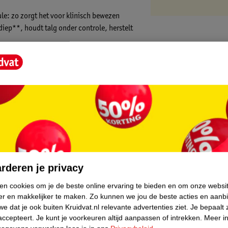
le: zo zorgt het voor klinisch bewezen
diep**, houdt talg onder controle, herstelt
roosvrije look. Zo hoef jij je niet meer druk
 kan je weer stralend de dag door!
*.
. Spoel het vervolgens uit. Vermijd contact
core.
rderen je privacy
ken cookies om je de beste online ervaring te bieden en om onze websi
e laten stralen, welk haartype je ook hebt.
er en makkelijker te maken.
Zo kunnen we jou de beste acties en aanb
rélon biedt de juiste aandacht en verzorging
e dat je ook buiten Kruidvat.nl relevante advertenties ziet.
Je bepaalt 
gde look.
accepteert.
Je kunt je voorkeuren altijd aanpassen of intrekken.
Meer in