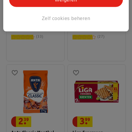
2
.
39
9
.
69
LU Bastogne Duo
HG Oven, Grill &
Zelf cookies beheren
Koekjes
Barbecuereiniger
260g
500ml
33
27
2
.
39
3
.
99