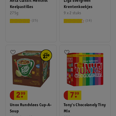
Anta Classic Menthol
Liga Evergreen
Keelpastilles
Krentenkoekjes
275g
9 x 2 stuks
25
16
2
.
99
7
.
99
Unox Rundvlees Cup-A-
Tony's Chocolonely Tiny
Soup
Mix