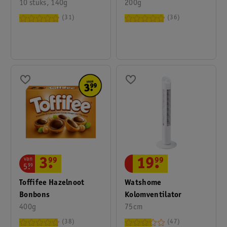
10 stuks, 140g
200g
31
36
van
3
.
99
19
.
99
5
.
99
Toffifee Hazelnoot
Watshome
Bonbons
Kolomventilator
400g
75cm
38
47