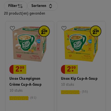
Filter
Sorteren
20 product(en) gevonden
2
.
99
2
.
99
Unox Champignon
Unox Kip Cup-A-Soup
Crème Cup-A-Soup
10 stuks
10 stuks
55
61