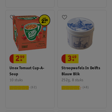
2
.
99
3
.
49
Unox Tomaat Cup-A-
Stroopwafels In Delfts
Soup
Blauw Blik
10 stuks
252g, 8 stuks
62
48