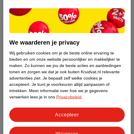
2
.
39
4
.
69
Anta Honey Lemon
The Jelly Beans Factory
Menthol Keelpastilles
Snoepbeker
We waarderen je privacy
275g
200g
30
20
Wij gebruiken cookies om je de beste online ervaring te
bieden en om onze website persoonlijker en makkelijker te
maken.
Zo kunnen we jou de beste acties en aanbiedingen
tonen en zorgen we dat je ook buiten Kruidvat.nl relevante
advertenties ziet.
Je bepaalt zelf welke cookies je
accepteert.
Je kunt je voorkeuren altijd aanpassen of
intrekken.
Meer informatie over hoe we je gegevens
verwerken lees je in ons
Privacybeleid
.
Accepteer
Weigeren