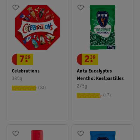
2
.
39
7
.
29
Anta Eucalyptus
Celebrations
Menthol Keelpastilles
385g
275g
62
17