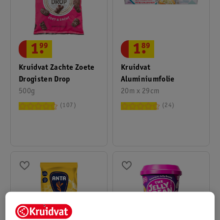
1
.
99
1
.
89
Kruidvat Zachte Zoete
Kruidvat
Drogisten Drop
Aluminiumfolie
500g
20m x 29cm
107
24