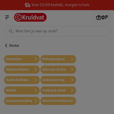
Voor 22:00 besteld, morgen in huis
0
.
00
Home