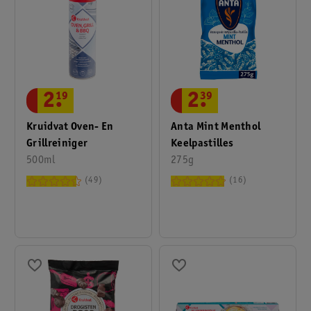
2
.
19
2
.
39
Kruidvat Oven- En
Anta Mint Menthol
Grillreiniger
Keelpastilles
500ml
275g
49
16