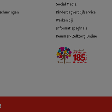
Social Media
rschuwingen
Kinderdagverblijfservice
Werken bij
c462af_BC_19_manual_v1.3_NL_FR_EN_DE
Informatiepagina's
Keurmerk Zelfzorg Online
!