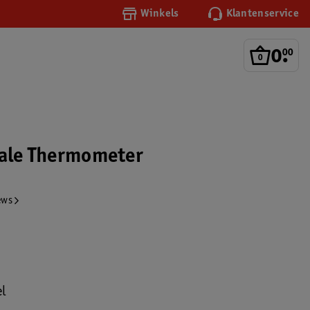
Winkels
Klantenservice
0
.
00
tale Thermometer
ews
el