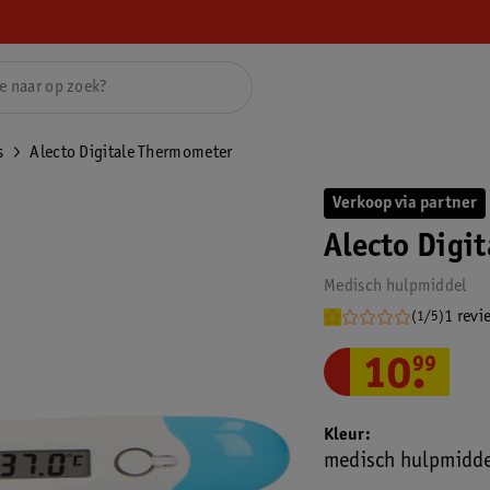
s
Alecto Digitale Thermometer
Verkoop via partner
Alecto Digi
Medisch hulpmiddel
1 revi
(1/5)
10
.
99
Kleur
medisch hulpmidd