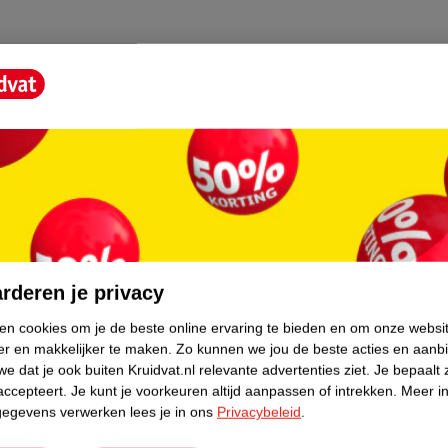
elijke, betrouwbare en makkelijke
grote duidelijke LCD-cijfers die
eet je binnen korte tijd de temperatuur en
core.
rderen je privacy
ken cookies om je de beste online ervaring te bieden en om onze websi
er en makkelijker te maken.
Zo kunnen we jou de beste acties en aanb
e dat je ook buiten Kruidvat.nl relevante advertenties ziet.
Je bepaalt 
accepteert.
Je kunt je voorkeuren altijd aanpassen of intrekken.
Meer in
meter uiteraard op vertrouwen. Onze
gegevens verwerken lees je in ons
Privacybeleid
.
peratuur die je afleest heeft nooit een
 Baby verwachten mag.