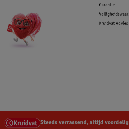
1 knoopcel batterij
Garantie
Nederlandse en Franse, Engelse en Duitse handleiding
Veiligheidswaa
Veiligheidswaarschuwingen:
Kruidvat Advies
https://cdn.commaxx.nl/9d38263269f92209579dddfc952709d48d
_NO_FI_SE.pdf
Commaxx Group BV
Wiebachstraat 37, 6466 NG
Kerkrade
Nederland
support@commaxxgroup.com
EAN code:8712412582266
Steeds verrassend, altijd voordelig