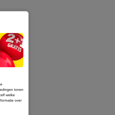
te
iedingen tonen
zelf welke
formatie over