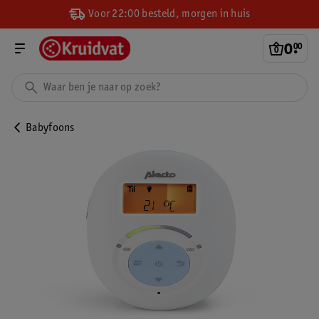
Voor 22:00 besteld, morgen in huis
0
.
00
Babyfoons