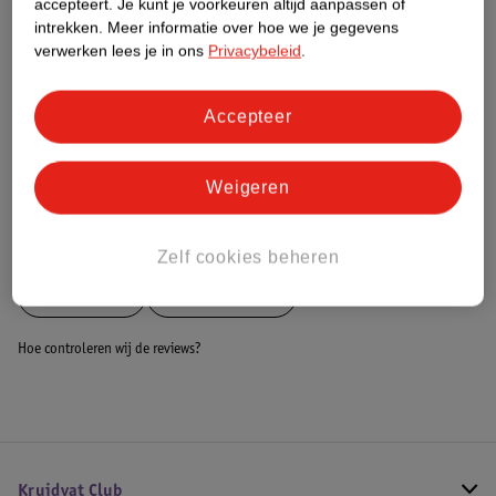
accepteert.
Je kunt je voorkeuren altijd aanpassen of
intrekken.
Meer informatie over hoe we je gegevens
Dit product heeft (nog) geen Nature
verwerken lees je in ons
Privacybeleid
.
Impact Score.
Meer informatie
Accepteer
Bestel & Bezorginformatie
Weigeren
Bekijk ook
Zelf cookies beheren
Meer
Alecto
Alle Babyfoons
Hoe controleren wij de reviews?
Kruidvat Club