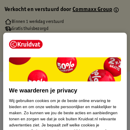
Verkocht en verstuurd door
Commaxx Group
Binnen 1 werkdag verstuurd
Gratis thuisbezorgd
Gratis retourneren via verkooppartner.
Gratis punten met je Kruidvat kaart
Over dit product
We waarderen je privacy
Productinformatie
Wij gebruiken cookies om je de beste online ervaring te
bieden en om onze website persoonlijker en makkelijker te
Etiketinformatie
maken.
Zo kunnen we jou de beste acties en aanbiedingen
tonen en zorgen we dat je ook buiten Kruidvat.nl relevante
advertenties ziet.
Je bepaalt zelf welke cookies je
Nature Impact Score