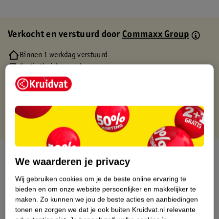
Verkocht en verstuurd door
Commaxx Group
Binnen 1 werkdag verstuurd
Gratis thuisbezorgd
Gratis retourneren via verkooppartner.
Gratis punten met je Kruidvat kaart
Over dit product
We waarderen je privacy
Productinformatie
Wij gebruiken cookies om je de beste online ervaring te
bieden en om onze website persoonlijker en makkelijker te
maken.
Zo kunnen we jou de beste acties en aanbiedingen
Etiketinformatie
tonen en zorgen we dat je ook buiten Kruidvat.nl relevante