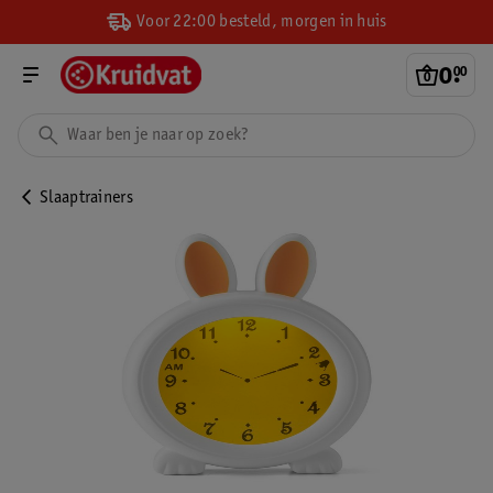
Voor 22:00 besteld, morgen in huis
0
.
00
Slaaptrainers