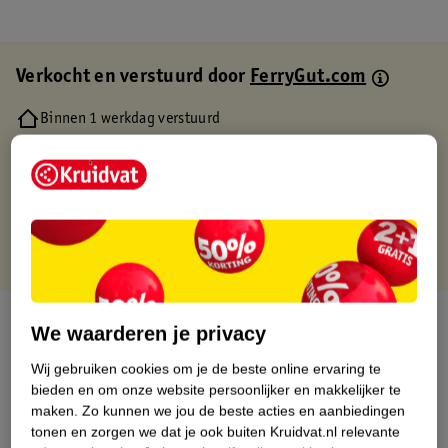
Verkocht en verstuurd door
FerryGut.com
Binnen 1 werkdag verstuurd
Gratis thuisbezorgd
Gratis retourneren via verkooppartner.
Gratis punten met je Kruidvat kaart
Over dit product
We waarderen je privacy
Productinformatie
Wij gebruiken cookies om je de beste online ervaring te
bieden en om onze website persoonlijker en makkelijker te
maken.
Zo kunnen we jou de beste acties en aanbiedingen
Etiketinformatie
tonen en zorgen we dat je ook buiten Kruidvat.nl relevante