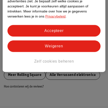
advertenties ziet.
Je bepaalt zelf welke cookies je
accepteert.
Je kunt je voorkeuren altijd aanpassen of
Nature Impact Score
intrekken.
Meer informatie over hoe we je gegevens
verwerken lees je in ons
Privacybeleid
.
Dit product heeft (nog) geen Nature
Impact Score.
Meer informatie
Accepteer
Bestel & Bezorginformatie
Weigeren
Zelf cookies beheren
Bekijk ook
Meer
Rolling Square
Alle Verrassend elektronica
Hoe controleren wij de reviews?