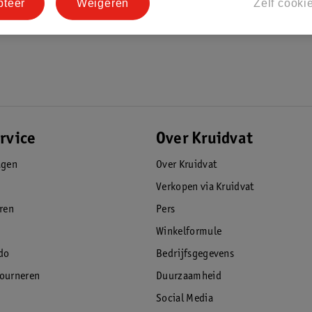
pteer
Weigeren
Zelf cooki
rvice
Over Kruidvat
agen
Over Kruidvat
Verkopen via Kruidvat
eren
Pers
Winkelformule
do
Bedrijfsgegevens
tourneren
Duurzaamheid
Social Media