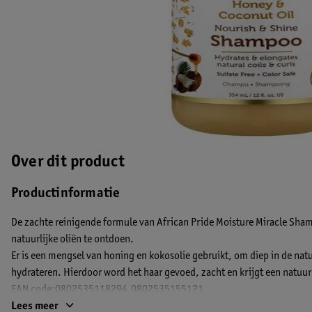
Over dit product
Productinformatie
De zachte reinigende formule van African Pride Moisture Miracle Shamp
natuurlijke oliën te ontdoen.
Er is een mengsel van honing en kokosolie gebruikt, om diep in de natuu
hydrateren. Hierdoor word het haar gevoed, zacht en krijgt een natuurl
EAN code:0802535118294,0802535155121
Lees meer