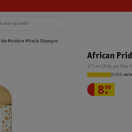
ride Moisture Miracle Shampoo
African Pri
473 ml
Prijs per
liter
1
1 revi
(5/5)
8
.
99