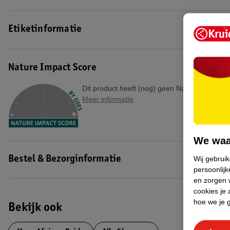
Etiketinformatie
Nature Impact Score
Dit product heeft (nog) geen Nature Impact S
Meer informatie
We waa
Wij gebrui
Bestel & Bezorginformatie
persoonlijk
en zorgen w
cookies je 
hoe we je 
Bekijk ook