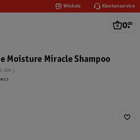
Winkels
Klantenservice
0
.
00
de Moisture Miracle Shampoo
9.006
ews