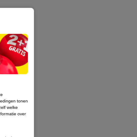
te
iedingen tonen
zelf welke
formatie over