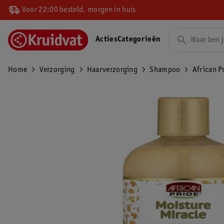
Voor 22:00 besteld, morgen in huis
Acties
Categorieën
Home
Verzorging
Haarverzorging
Shampoo
African P