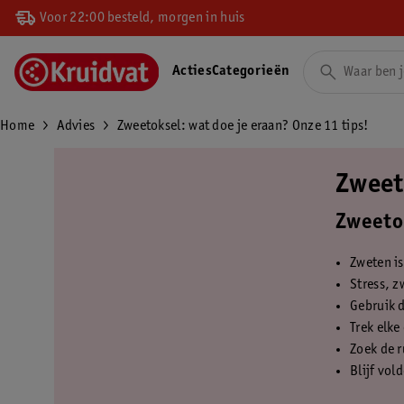
Voor 22:00 besteld, morgen in huis
Acties
Categorieën
Home
Advies
Zweetoksel: wat doe je eraan? Onze 11 tips!
Zweet
Zweetok
Zweten is
Stress, z
Gebruik d
Trek elk
Zoek de r
Blijf vol