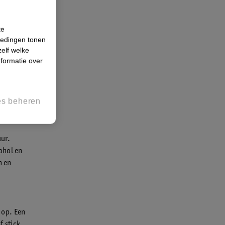
uk polyester
 ademt
te
iedingen tonen
zelf welke
formatie over
st bescherm
n dun, zacht
anspireren
es beheren
uur.
ohol en
n en
 op. Een
f stick.