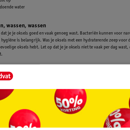
ust op
ldoende water
n, wassen, wassen
 dat je je oksels goed en vaak genoeg wast. Bacteriën kunnen voor nar
 hygiëne is belangrijk. Was je oksels met een hydraterende zeep voor 
gevoelige oksels hebt. Let op dat je je oksels niet te vaak per dag wast
t.
r je oksels
t hangen aan haren, dus zorg dat je je oksels glad houdt.
Scheer of ont
helpt tegen de stank onder je oksels.
 elke dag schone kleren
ke dag je bovenkleding. Zweet trekt in je kleding. Als je elke dag nieu
b je minder kans op zweetgeur.
 geen synthetische kleding