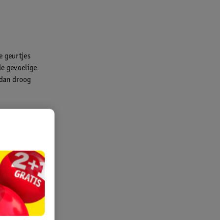
e geurtjes
de gevoelige
, dan droog
haar
je
we kleding