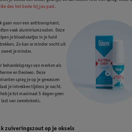
lke deo het beste bij jou past.
k gaan voor een antitranspirant.
atten vaak aluminiumzouten. Deze
lpen je bloedvaatjes in je huid
trekken. Zo kan er minder vocht uit
zweet je minder.
er behandelsprays van merken als
Therme en Deoleen. Deze
piranten spray je op je gewassen
laat je intrekken tijdens je nacht.
 heb je tot maximaal 5 dagen geen
 last van zweetoksels.
ik zuiveringszout op je oksels