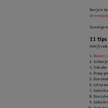
Ben je in d
de overgan
Sommige men
11 tips
Heb jij vaak
Wassen, 
Scheer je
Trek elke
Draag ge
Doe oksel
Let op wa
Gebruik e
Doe zuive
Gebruik 