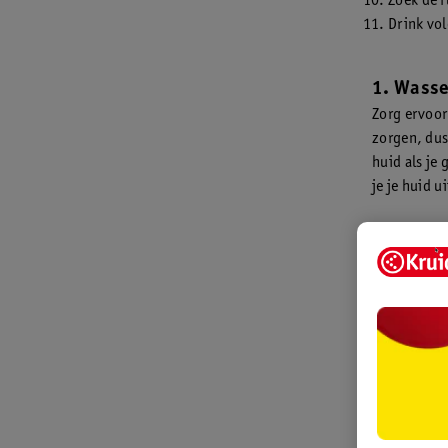
Zoek de r
Drink vo
1. Wasse
Zorg ervoor
zorgen, dus
huid als je 
je je huid ui
2. Schee
Zweet blijf
oksels, dit 
3. Draag
Verwissel el
aandoet, he
4. Draag