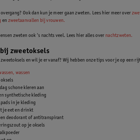
e overgang? Ook dan kun je meer gaan zweten. Lees hier meer over
zwe
g
en
zweetaanvallen bij vrouwen.
sen zweten ook ’s nachts veel. Lees hier alles over
nachtzweten.
 bij zweetoksels
 zweetoksels en wil je er vanaf? Wij hebben onze tips voor je op een rij
wassen, wassen
 oksels
 dag schone kleren aan
en synthetische kleding
pads in je kleding
t je eet en drinkt
en deodorant of antitranspirant
ringszout op je oksels
talkpoeder