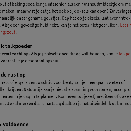
out of baking soda ken je misschien als een huishoudmiddeltje om me
e maken, maar wist je dat je het ook op je oksels kan doen? Zuiverings
namelijk onaangename geurtjes. Dep het op je oksels, laat even intre
. Als je een gevoelige huid hebt, kan je het beter niet gebruiken.
Lees 
ingszout.
ik talkpoeder
neemt vocht op. Als je je oksels goed droog wilt houden, kan je
talkp
 voordat je je deodorant opspuit.
 de rust op
ss hebt of ergens zenuwachtig voor bent, kan je meer gaan zweten of
len krijgen. Natuurlijk kan je niet alle spanning voorkomen, maar pr
nten in je dag in te plannen. Kom even tot jezelf, mediteer of doe e
g. Je zal merken dat je hartslag daalt en je het uiteindelijk ook mind
k voldoende