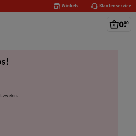
Winkels
Klantenservice
0
.
00
ps!
nt zweten.