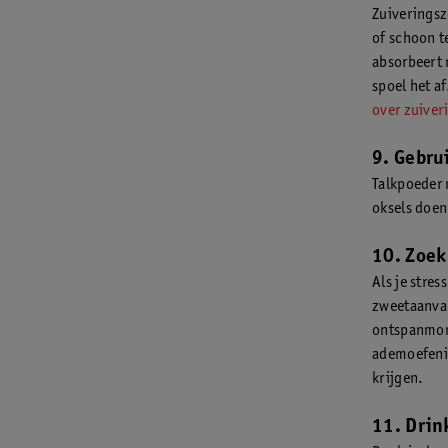
Zuiveringsz
of schoon t
absorbeert 
spoel het af
over zuiver
9. Gebru
Talkpoeder 
oksels doen
10. Zoek
Als je stre
zweetaanval
ontspanmome
ademoefenin
krijgen.
11. Drin