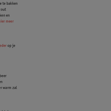
e te bakken
zout
kken en
hier meer
oeder
op je
obeer
en
er warm zal