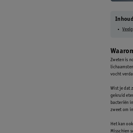
Inhou
Veelg
Waarom
Zweten is n
lichaamstem
vocht verda
Wist je dat 
gekruid eten
bacteriën in
zweet om in
Het kan ook 
Misschien s