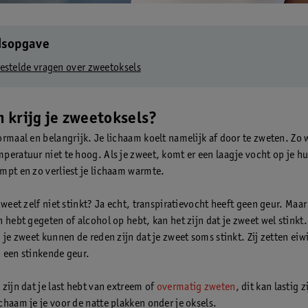
dsopgave
estelde vragen over zweetoksels
 krijg je zweetoksels?
ormaal en belangrijk. Je lichaam koelt namelijk af door te zweten. Zo 
peratuur niet te hoog. Als je zweet, komt er een laagje vocht op je hu
mpt en zo verliest je lichaam warmte.
zweet zelf niet stinkt? Ja echt, transpiratievocht heeft geen geur. Maar 
 hebt gegeten of alcohol op hebt, kan het zijn dat je zweet wel stinkt
 je zweet kunnen de reden zijn dat je zweet soms stinkt. Zij zetten eiwi
 een stinkende geur.
zijn dat je last hebt van extreem of
overmatig zweten
, dit kan lastig z
chaam je je voor de natte plakken onder je oksels.