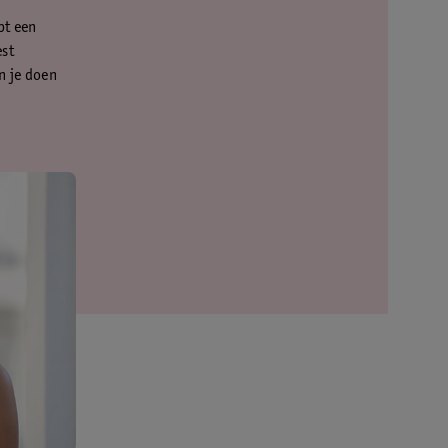
bt een
est
n je doen