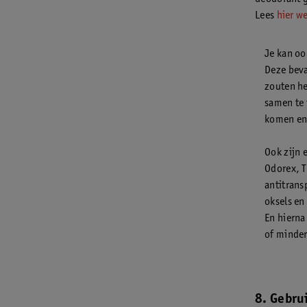
Lees
hier we
Je kan oo
Deze bev
zouten he
samen te 
komen en 
Ook zijn 
Odorex, 
antitrans
oksels en 
En hierna
of minder
8. Gebru