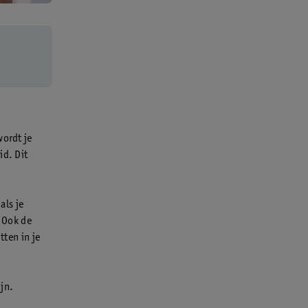
wordt je
id. Dit
als je
. Ook de
tten in je
ijn.