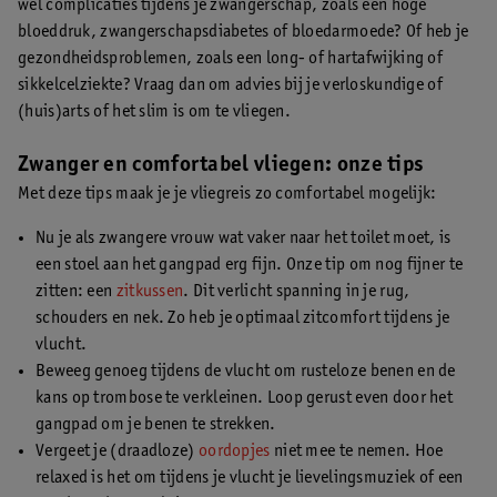
wel complicaties tijdens je zwangerschap, zoals een hoge
bloeddruk, zwangerschapsdiabetes of bloedarmoede? Of heb je
gezondheidsproblemen, zoals een long- of hartafwijking of
sikkelcelziekte? Vraag dan om advies bij je verloskundige of
(huis)arts of het slim is om te vliegen.
Zwanger en comfortabel vliegen: onze tips
Met deze tips maak je je vliegreis zo comfortabel mogelijk:
Nu je als zwangere vrouw wat vaker naar het toilet moet, is
een stoel aan het gangpad erg fijn. Onze tip om nog fijner te
zitten: een
zitkussen
. Dit verlicht spanning in je rug,
schouders en nek. Zo heb je optimaal zitcomfort tijdens je
vlucht.
Beweeg genoeg tijdens de vlucht om rusteloze benen en de
kans op trombose te verkleinen. Loop gerust even door het
gangpad om je benen te strekken.
Vergeet je (draadloze)
oordopjes
niet mee te nemen. Hoe
relaxed is het om tijdens je vlucht je lievelingsmuziek of een