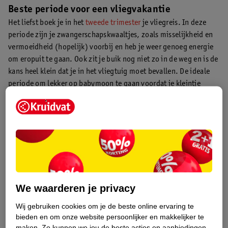
Beste periode voor een vliegvakantie
Het liefst boek je in het
tweede trimester
je vliegreis. In deze
periode zijn je zwangerschapskwaaltjes, zoals misselijkheid en
vermoeidheid (hopelijk) voorbij en heb je weer genoeg energie
om eropuit te gaan. Ook zit je buik nog niet zo in de weg en is de
kans heel klein dat je in het vliegtuig moet bevallen. De ideale
periode om lekker op babymoon te gaan voordat je kleintje
komt!
We waarderen je privacy
Wij gebruiken cookies om je de beste online ervaring te
bieden en om onze website persoonlijker en makkelijker te
maken.
Zo kunnen we jou de beste acties en aanbiedingen