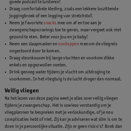
goede podcast te luisteren!
Draag comfortabele kleding, zoals een lekkere loszittende
joggingbroek of een legging van stretchstof.
Neem je favoriete
snacks
mee om af en toe aan je
zwangerschapscravings toe te geven, maar vergeet ook niet
gezond te eten. Beter voor jou en je baby!
Neem een slaapmasker en
oordoppen
mee om de vliegreis
ongestoord door te komen.
Draag steunkousen bij lange vluchten en voorkom dikke
enkels en opgezwollen voeten.
Drink genoeg water tijdens je vlucht om uitdroging te
voorkomen. In het vliegtuig is de lucht droger dan normaal.
Veilig vliegen
Na het lezen van deze pagina weet je alles over veilig vliegen
tijdens je zwangerschap. Het is sowieso verstandig om je
vliegplannen te bespreken met je verloskundige, of je nou
complicaties hebt of niet. Zij kan je adviseren wat slim is om te
doen in je persoonlijke situatie. Zijn er geen risico’s? Boek dan