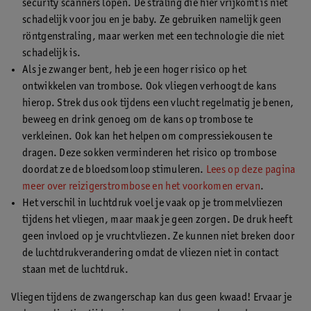
security scanners lopen. De straling die hier vrijkomt is niet
schadelijk voor jou en je baby. Ze gebruiken namelijk geen
röntgenstraling, maar werken met een technologie die niet
schadelijk is.
Als je zwanger bent, heb je een hoger risico op het
ontwikkelen van trombose. Ook vliegen verhoogt de kans
hierop. Strek dus ook tijdens een vlucht regelmatig je benen,
beweeg en drink genoeg om de kans op trombose te
verkleinen. Ook kan het helpen om compressiekousen te
dragen. Deze sokken verminderen het risico op trombose
doordat ze de bloedsomloop stimuleren.
Lees op deze pagina
meer over reizigerstrombose en het voorkomen ervan
.
Het verschil in luchtdruk voel je vaak op je trommelvliezen
tijdens het vliegen, maar maak je geen zorgen. De druk heeft
geen invloed op je vruchtvliezen. Ze kunnen niet breken door
de luchtdrukverandering omdat de vliezen niet in contact
staan met de luchtdruk.
Vliegen tijdens de zwangerschap kan dus geen kwaad! Ervaar je