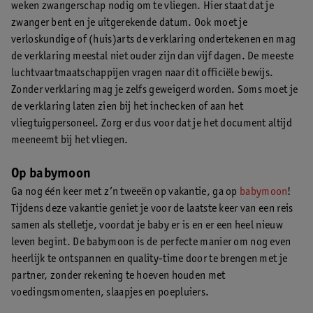
weken zwangerschap nodig om te vliegen. Hier staat dat je
zwanger bent en je uitgerekende datum. Ook moet je
verloskundige of (huis)arts de verklaring ondertekenen en mag
de verklaring meestal niet ouder zijn dan vijf dagen. De meeste
luchtvaartmaatschappijen vragen naar dit officiële bewijs.
Zonder verklaring mag je zelfs geweigerd worden. Soms moet je
de verklaring laten zien bij het inchecken of aan het
vliegtuigpersoneel. Zorg er dus voor dat je het document altijd
meeneemt bij het vliegen.
Op babymoon
Ga nog één keer met z’n tweeën op vakantie, ga op
babymoon
!
Tijdens deze vakantie geniet je voor de laatste keer van een reis
samen als stelletje, voordat je baby er is en er een heel nieuw
leven begint. De babymoon is de perfecte manier om nog even
heerlijk te ontspannen en quality-time door te brengen met je
partner, zonder rekening te hoeven houden met
voedingsmomenten, slaapjes en poepluiers.