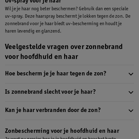
Uv-spray voor je haar
Wil je je haar nog beter beschermen? Gebruik dan een speciale
uv-spray. Deze haarspray beschermt je lokken tegen de zon. De
zonnebrand voor je haar biedt uv-bescherming en houdt je
haren levendig en glanzend.
Veelgestelde vragen over zonnebrand
voor hoofdhuid en haar
Hoe bescherm je je haar tegen de zon?
Uv-stralen kunnen je haar uitdrogen en dof maken. Draag een
hoedje of pet om je haar te beschermen of gebruik een speciale
Is zonnebrand slecht voor je haar?
uv-spray voor je haar.
Wanneer je lokken te lang in de zon geweest zijn, kunnen ze
verbranden. Je haren worden dan droog en de glans verdwijnt.
Kan je haar verbranden door de zon?
Maar een antizonnebrandproduct in je haar smeren is niet altijd
Ja, als je je haar niet goed beschermt kan het verbranden. Je
fijn. Vaak maken deze producten je haar vet. Een uv-spray voor
haren worden droog en dof en kunnen gaan pluizen. Je kunt
Zonbescherming voor je hoofdhuid en haar
je haar of zonbescherming in poedervorm is een betere optie.
daarnaast last krijgen van gespleten haarpunten en haren die