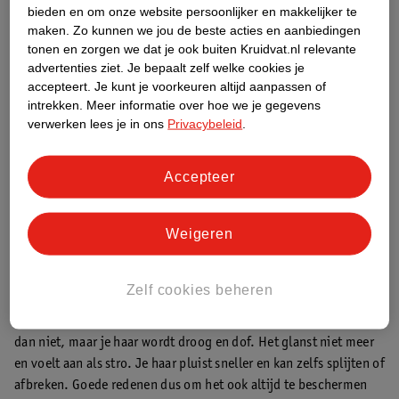
bieden en om onze website persoonlijker en makkelijker te
maken.
Zo kunnen we jou de beste acties en aanbiedingen
tonen en zorgen we dat je ook buiten Kruidvat.nl relevante
advertenties ziet.
Je bepaalt zelf welke cookies je
Een zonnespray die zeer geschikt is om je hoofdhuid mee in te
accepteert.
Je kunt je voorkeuren altijd aanpassen of
intrekken.
Meer informatie over hoe we je gegevens
smeren wanneer je dun of weinig haar hebt, is de
Biodermal
verwerken lees je in ons
Privacybeleid
.
Gevoelige Huid SPF30 Zonnespray
. De parfumvrije spray
beschermt, verzorgt en hydrateert.
Accepteer
Zonnebrand voor je haar
Wanneer je je huid niet goed beschermt tegen de zon, kan ze
Weigeren
zichtbaar verbranden. Ze wordt dan rood en voelt pijnlijk aan.
Wil je dat voorkomen? Volg dan onze
tips voor het beschermen
van je huid tegen de zon
.
Zelf cookies beheren
Maar wist je dat je haar ook kan verbranden? De kleur verandert
dan niet, maar je haar wordt droog en dof. Het glanst niet meer
en voelt aan als stro. Je haar pluist sneller en kan zelfs splijten of
afbreken. Goede redenen dus om het ook altijd te beschermen