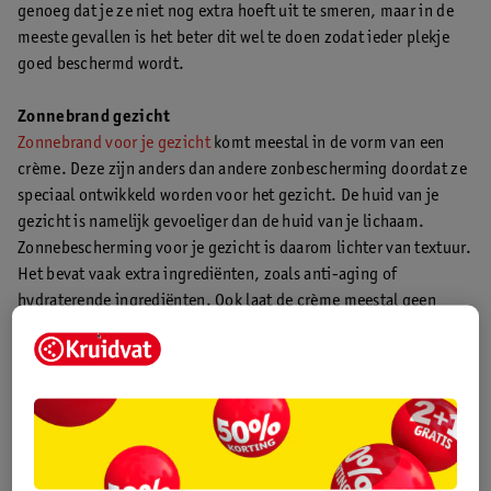
genoeg dat je ze niet nog extra hoeft uit te smeren, maar in de
meeste gevallen is het beter dit wel te doen zodat ieder plekje
goed beschermd wordt.
Zonnebrand gezicht
Zonnebrand voor je gezicht
komt meestal in de vorm van een
crème. Deze zijn anders dan andere zonbescherming doordat ze
speciaal ontwikkeld worden voor het gezicht. De huid van je
gezicht is namelijk gevoeliger dan de huid van je lichaam.
Zonnebescherming voor je gezicht is daarom lichter van textuur.
Het bevat vaak extra ingrediënten, zoals anti-aging of
hydraterende ingrediënten. Ook laat de crème meestal geen
witte waas achter op je huid.
Je gezicht komt het vaakst van je hele lichaam in aanraking met
de zon. Het is daarom belangrijk je gezicht goed te beschermen.
Smeer bij een lichte tot licht getinte huid minimaal SPF 30 of 50
als je veel de zon ingaat. Is het een alledaagse dag waarop de
zon weinig schijnt? Dan volstaat een lagere SPF, bijvoorbeeld
SPF 15.