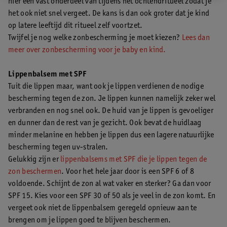
hier een vast onderdeel van tijdens het ochtendritueel zodat je
het ook niet snel vergeet. De kans is dan ook groter dat je kind
op latere leeftijd dit ritueel zelf voortzet.
Twijfel je nog welke zonbescherming je moet kiezen?
Lees dan
meer over zonbescherming voor je baby en kind.
Lippenbalsem met SPF
Tuit die lippen maar, want ook je lippen verdienen de nodige
bescherming tegen de zon. Je lippen kunnen namelijk zeker wel
verbranden en nog snel ook. De huid van je lippen is gevoeliger
en dunner dan de rest van je gezicht. Ook bevat de huidlaag
minder melanine en hebben je lippen dus een lagere natuurlijke
bescherming tegen uv-stralen.
Gelukkig zijn er
lippenbalsems met SPF die je lippen tegen de
zon beschermen
. Voor het hele jaar door is een SPF 6 of 8
voldoende. Schijnt de zon al wat vaker en sterker? Ga dan voor
SPF 15. Kies voor een SPF 30 of 50 als je veel in de zon komt. En
vergeet ook niet de lippenbalsem geregeld opnieuw aan te
brengen om je lippen goed te blijven beschermen.