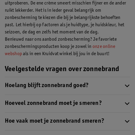
uitproberen. De ene crème smeert misschien fijner en de ander
ruikt lekkerder. Het is in ieder geval belangrijk om
zonbescherming te kiezen die bij je belangrijkste behoeften
past. Let hierbij op factoren als je huidtype, je huidskleur, het
seizoen, de dag en zelfs het moment van de dag.
Benieuwd naar ons aanbod zonbescherming? Je favoriete
zonbeschermingsproducten koop je zowel in
onze online
webshop
als in een Kruidvat winkel bij jou in de buurt!
Veelgestelde vragen over zonnebrand
Hoelang blijft zonnebrand goed?
Zonnebrand heeft een houdbaarheidsdatum. Ongeopend kan je
zonnebrand gemiddeld tot twee jaar bewaren. Eenmaal geopend
Hoeveel zonnebrand moet je smeren?
blijft hij tot een jaar goed.
Lees hier meer over hoelang
Omdat iedereen een ander huidtype heeft is de factor in de
zonnebrand houdbaar is
.
zonnebrandcrème, die je huid nodig heeft, voor iedereen
Hoe vaak moet je zonnebrand smeren?
anders. Wel zijn er enkele algemene tips. Smeer jezelf lekker dik
Het algemene advies is om je elke twee uur opnieuw in te