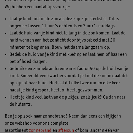
Het liefst wil je zonneallergie bij je kind natuurlijk voorkomen.
Wij hebben een aantal tips voor je:
Laat je kind niet in de zon als deze op zijn sterkst is. Dit is
ongeveer tussen 11 uur ‘s ochtends en 3 uur ‘s middags.
Laat de huid van je kind niet te lang in de zon komen. Laat de
huid wennen aan het zonlicht door bijvoorbeeld met 20
minuten te beginnen. Bouw het daarna langzaam op.
Bedek de huid van je kind met kleding en laat hem of haar een
pet of hoed dragen.
Gebruik een zonnebrandcrème met factor 50 op de huid van je
kind. Smeer dit een kwartier voordat je kind de zon in gaat dik
op zijn of haar huid. Herhaal dit elke twee uur en elke keer
nadat je kind gesport heeft of heeft gezwommen.
Heeft je kind veel last van de plekjes, zoals jeuk? Ga dan naar
de huisarts.
Ben je op zoek naar zonnebrand? Neem dan eens een kijkje in
onze webshop voor ons complete
assortiment
zonnebrand
en
aftersun
of kom langs in één van