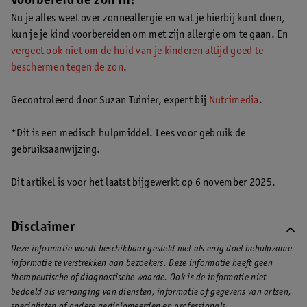
Voorbereid de zon in!
enkele uren tot dagen duren voordat deze weer weg zijn.
Lees
Nu je alles weet over zonneallergie en wat je hierbij kunt doen,
meer over zonneallergie bij kinderen
.
kun je je kind voorbereiden om met zijn allergie om te gaan. En
vergeet ook niet om de huid van je kinderen altijd goed te
beschermen tegen de zon
.
Gecontroleerd door Suzan Tuinier, expert bij
Nutrimedia
.
*Dit is een medisch hulpmiddel. Lees voor gebruik de
gebruiksaanwijzing.
Dit artikel is voor het laatst bijgewerkt op 6 november 2025.
Disclaimer
Deze informatie wordt beschikbaar gesteld met als enig doel behulpzame
informatie te verstrekken aan bezoekers. Deze informatie heeft geen
therapeutische of diagnostische waarde. Ook is de informatie niet
bedoeld als vervanging van diensten, informatie of gegevens van artsen,