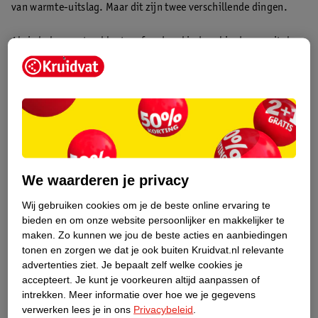
van warmte-uitslag. Maar dit zijn twee verschillende dingen.
Als je baby, peuter, kleuter of oudere kind veel in de zon zit, kan
hij of zij erg warm worden.
Baby’s en jonge kinderen kunnen last
hebben van warmte-uitslag
omdat de zweetkliertjes nog niet
helemaal goed werken. Ze kunnen dan last krijgen van:
Veel kleine rode, roze of gele bultjes of blaasjes
Jeuk
Roodheid op de plek van de uitslag
We waarderen je privacy
De warmte-uitslag zit bij baby’s vaak op de nek, schouders,
Wij gebruiken cookies om je de beste online ervaring te
borst, liezen en het gezichtje. Bij een zonneallergie zit de
bieden en om onze website persoonlijker en makkelijker te
maken.
Zo kunnen we jou de beste acties en aanbiedingen
uitslag alleen op plekken die blootgesteld waren aan het
tonen en zorgen we dat je ook buiten Kruidvat.nl relevante
zonlicht. We zetten de verschillen voor je op een rij:
advertenties ziet.
Je bepaalt zelf welke cookies je
accepteert.
Je kunt je voorkeuren altijd aanpassen of
intrekken.
Meer informatie over hoe we je gegevens
verwerken lees je in ons
Privacybeleid
.