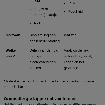
huid
Jeuk
Bultjes of
Roodheid
(zonne)blaasjes
Jeuk
Oorzaak
Blootstelling aan
Warmte
zonlicht/uv-straling
Welke
Delen van de huid
Vaak op de nek,
plek?
die zijn
schouders, borst,
blootgesteld aan
liezen en het
zonlicht.
gezichtje.
Als de klachten aanhouden kun je het beste contact opnemen
met je huisarts.
Zonneallergie bij je kind voorkomen