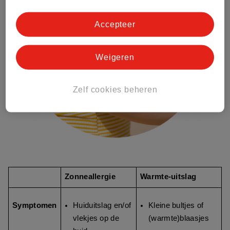
Accepteer
Weigeren
Zelf cookies beheren
Zonneallergie
Warmte-uitslag
Symptomen
Huiduitslag en/of
Kleine bultjes of
vlekjes op de
(warmte)blaasjes