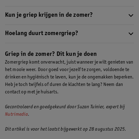
actief.
Veel drinken, rust houden, licht eten en goede hygiëne zijn het
belangrijkst.
Kun je griep krijgen in de zomer?
Ja. Ook in de zomer kun je griepachtige ziekten krijgen, vooral
in de vorm van buikgriep. Warmte beschermt je daar niet tegen.
Hoelang duurt zomergriep?
Buikgriep gaat meestal na 4 tot 7 dagen vanzelf over. Je kunt je
daarna nog een paar dagen slap voelen.
Griep in de zomer? Dit kun je doen
Zomergriep komt onverwacht, juist wanneer je wilt genieten van
het mooie weer. Door goed voor jezelf te zorgen, voldoende te
drinken en hygiënisch te leven, kun je de ongemakken beperken.
Heb je toch twijfels of duren de klachten te lang? Neem dan
contact op met je huisarts.
Gecontroleerd en goedgekeurd door Suzan Tuinier, expert bij
Nutrimedia
.
Dit artikel is voor het laatst bijgewerkt op 28 augustus 2025.