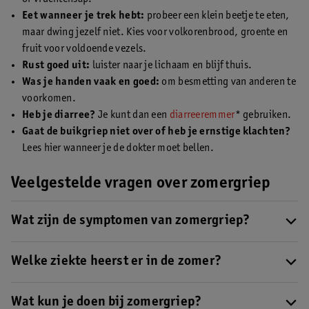
Eet wanneer je trek hebt:
probeer een klein beetje te eten,
maar dwing jezelf niet. Kies voor volkorenbrood, groente en
fruit voor voldoende vezels.
Rust goed uit:
luister naar je lichaam en blijf thuis.
Was je handen vaak en goed:
om besmetting van anderen te
voorkomen.
Heb je diarree?
Je kunt dan een
diarreeremmer
* gebruiken.
Gaat de buikgriep niet over of heb je ernstige klachten?
Lees hier wanneer je de dokter moet bellen.
Veelgestelde vragen over zomergriep
Wat zijn de symptomen van zomergriep?
Zomergriepsymptomen zijn onder andere misselijkheid, diarree,
braken, lichte koorts, vermoeidheid en buikpijn.
Welke ziekte heerst er in de zomer?
In de zomer komt vooral buikgriep voor, veroorzaakt door het
noro- of rotavirus. Deze virussen blijven ook bij warm weer
Wat kun je doen bij zomergriep?