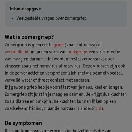
Inhoudsopgave
Veelgestelde vragen over zomergriep
Wat is zomergriep?
Zomergriep is geen echte
griep
(zoals influenza) of
verkoudheid
, maar een vorm van
buikgriep
: een virusinfectie
van maag en darmen. Het wordt meestal veroorzaakt door
virussen zoals het norovirus of rotavirus. Deze virussen zijn ook
in de zomer actief en verspreiden zich snel via besmet voedsel,
vervuild water of direct contact met anderen.
Bij gewone griep heb je vooral last van je neus, keel en longen.
Zomergriep zit juist in je maag en darmen. Je krijgt dus klachten
zoals diarree en buikpijn. De klachten kunnen lijken op een
voedselvergiftiging, maar de oorzaak is anders(
1,2
).
De symptomen
De symptomen van zomergriep zijn hetzelfde als die van