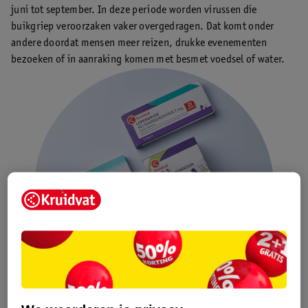
juni tot september. In deze periode worden virussen die
buikgriep veroorzaken vaker overgedragen. Dat komt onder
andere doordat mensen meer reizen, drukke evenementen
bezoeken of in aanraking komen met besmet voedsel of water.