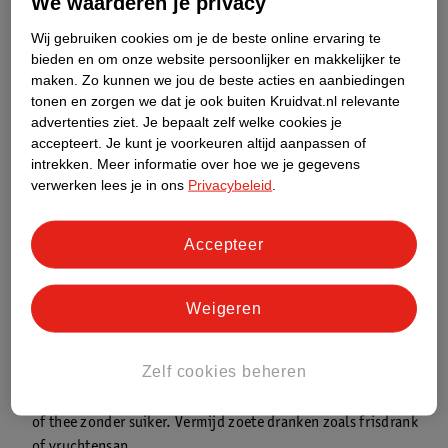
We waarderen je privacy
Wij gebruiken cookies om je de beste online ervaring te
bieden en om onze website persoonlijker en makkelijker te
Toch kan buikgriep het hele jaar door voorkomen, niet alleen in
maken.
Zo kunnen we jou de beste acties en aanbiedingen
de zomer. Het is erg besmettelijk. Op drukke plekken zoals
tonen en zorgen we dat je ook buiten Kruidvat.nl relevante
campings, festivals of vakantieparken kun je sneller besmet
advertenties ziet.
Je bepaalt zelf welke cookies je
raken(
1
).
accepteert.
Je kunt je voorkeuren altijd aanpassen of
intrekken.
Meer informatie over hoe we je gegevens
verwerken lees je in ons
Privacybeleid
.
Wil je weten of buikgriep of zomergriep nu heerst? Kijk dan op
Griepalert.nl
.
Accepteer
Wat kun je doen bij zomergriep?
Zomergriep gaat meestal vanzelf over, maar met de juiste
Weigeren
aanpak kun je je klachten verlichten. Dit kun je doen bij griep in
de zomer:
Zelf cookies beheren
Drink voldoende:
probeer 2 tot 3 liter per dag te drinken,
vooral als je overgeeft of diarree hebt. Kies voor water, koffie
of thee zonder suiker. Vermijd zoete dranken zoals frisdrank
of vruchtensap.