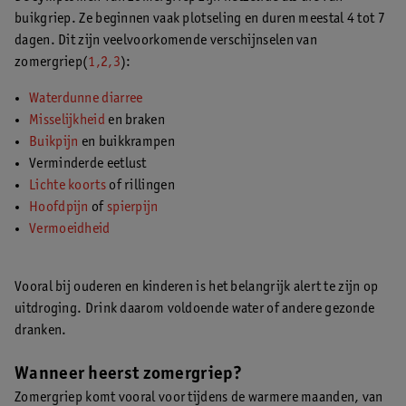
buikgriep. Ze beginnen vaak plotseling en duren meestal 4 tot 7
dagen. Dit zijn veelvoorkomende verschijnselen van
zomergriep(
1,2,3
):
Waterdunne diarree
Misselijkheid
en braken
Buikpijn
en buikkrampen
Verminderde eetlust
Lichte koorts
of rillingen
Hoofdpijn
of
spierpijn
Vermoeidheid
Vooral bij ouderen en kinderen is het belangrijk alert te zijn op
uitdroging. Drink daarom voldoende water of andere gezonde
dranken.
Wanneer heerst zomergriep?
Zomergriep komt vooral voor tijdens de warmere maanden, van