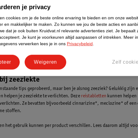
dicht bij de motor.
rderen je privacy
n de zon zitten, maar kies een koele plek.
ken cookies om je de beste online ervaring te bieden en om onze websi
 een vast punt aan de horizon, ga niet lezen en kijk niet op een scherm
er en makkelijker te maken.
Zo kunnen we jou de beste acties en aanb
 of doe je ogen dicht als je je draaierig voelt worden.
e dat je ook buiten Kruidvat.nl relevante advertenties ziet.
Je bepaalt 
n een lichte maaltijd tijdens je boottocht en drink voldoende. Drink g
accepteert.
Je kunt je voorkeuren altijd aanpassen of intrekken.
Meer in
uurhoudende dranken.
gegevens verwerken lees je in ons
Privacybeleid
.
 een boottochtje waar je kan zwemmen? Doe dit dan vooral. Hierdoor k
len.
pteer
Weigeren
Zelf cooki
bij zeeziekte
nstaande tips geprobeerd, maar ben je alsnog zeeziek? Gelukkig zijn 
en helpen je zeeziekte te verlichten. Deze
reistabletten
kunnen helpen
 verlichten. Ze bevatten bijvoorbeeld cinnarizine*, meclozine* of een
me stoffen.
en het gebruik kunnen per product verschillen. Lees daarom altijd voo