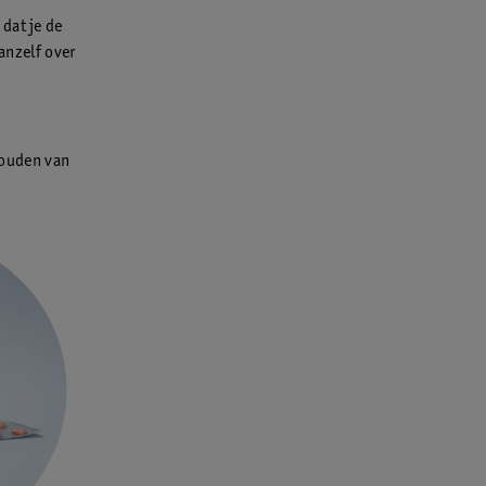
dat je de
vanzelf over
 houden van