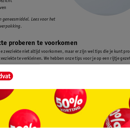
gezicht
ven
en geneesmiddel. Lees voor het
 verpakking.
kte proberen te voorkomen
je zeeziekte niet altijd voorkomen, maar er zijn wel tips die je kunt p
zeeziekte te verkleinen. We hebben onze tips voor je op een rijtje geze
k:
doende voor vertrek en vermijd alcohol.
ichte maaltijd voor vertrek. Ga niet met een lege maag de boot op.
boottocht:
n kiezen, ga dan voor een groter schip of een ferry in plaats van een kle
otje. Een zwaarder schip ligt dieper in het water, waardoor je de sch
oelt.
het begin van je boottocht buiten zitten. Zorg dat je in de frisse buiten