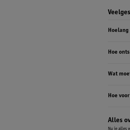
Veelges
Hoelang 
Zeeziekte g
een bootrei
Hoe onts
zeeziekte.
Zeeziekte k
kan je zeez
Wat moet
Als je last 
horizon.
Le
Hoe voor
Zeeziekte k
zitten en n
Alles o
Nu je alles 