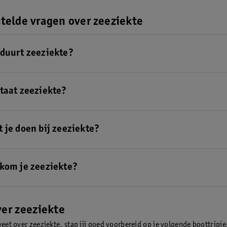
telde vragen over zeeziekte
duurt zeeziekte?
aat meestal over op het moment dat je van de boot stapt. Maak je voor 
s? Dan zal je zeeziekte na twee à drie dagen over zijn.
Lees hier onze t
taat zeeziekte?
an ontstaan als je reist met een boot. Door de schommelingen die de 
iek worden.
Lees hier alles over zeeziekte.
 je doen bij zeeziekte?
hebt van zeeziekte, kies dan een koele plek buiten op het dek en kijk na
es hier meer tips die kunnen helpen.
kom je zeeziekte?
un je voorkomen door op een koele plek buiten op het dek van de boot
aar de horizon te kijken.
Lees hier al onze tips om zeeziekte te helpen
ver zeeziekte
weet over zeeziekte, stap jij goed voorbereid op je volgende boottripje