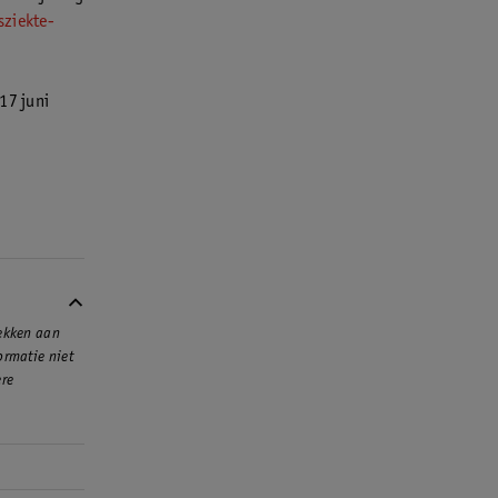
sziekte-
17 juni
rekken aan
ormatie niet
ere