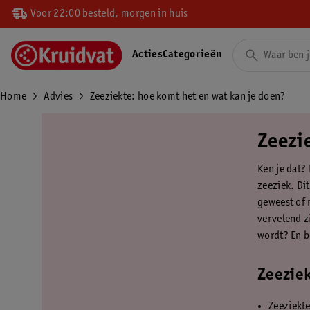
Voor 22:00 besteld, morgen in huis
Acties
Categorieën
Home
Advies
Zeeziekte: hoe komt het en wat kan je doen?
Zeezi
Ken je dat? 
zeeziek. Di
geweest of 
vervelend zi
wordt? En be
Zeeziek
Zeeziekte