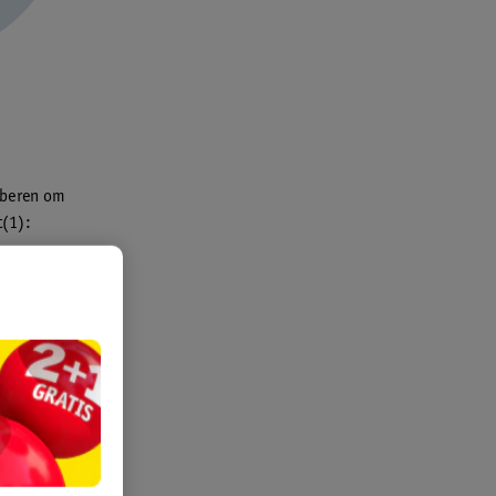
roberen om
t(1):
in
ommelingen
lucht zit,