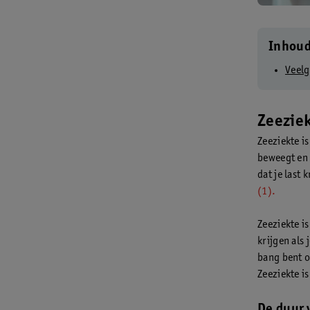
Inhou
Veelg
Zeeziek
Zeeziekte i
beweegt en 
dat je last 
(1).
Zeeziekte is
krijgen als 
bang bent o
Zeeziekte is
De duur 