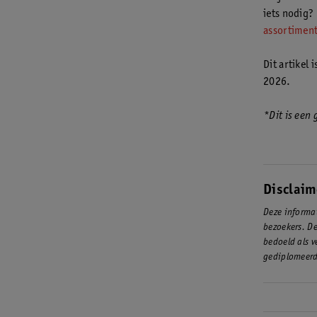
iets nodig?
assortiment
Dit artikel
2026.
*Dit is een
Disclaim
Deze informat
bezoekers. De
bedoeld als v
gediplomeerd