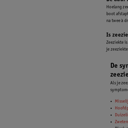
Hoelang zee
boot afstapt
na twee à d
Is zeezi
Zeeziekte is
je zeeziekte
De sy
zeezi
Als je ze
symptome
Misseli
Hoofdp
Duizel
Zweten