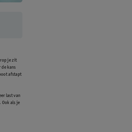
op je zit
 de kans
 boot afstapt
er last van
. Ook als je