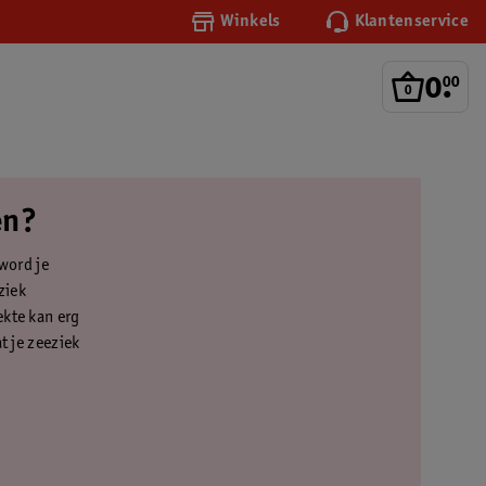
Winkels
Klantenservice
0
.
00
en?
 word je
ziek
ekte kan erg
t je zeeziek