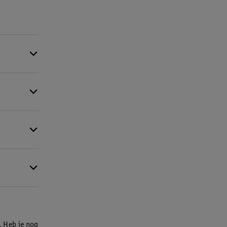
langere tijd
ips tegen
boot maakt,
ar de
 te gaan
 voorkomen.
. Heb je nog