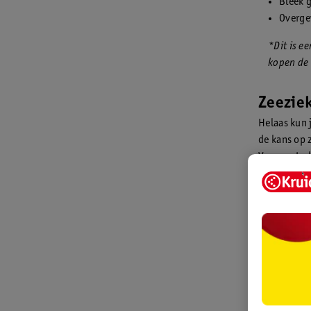
Bleek 
Overge
*Dit is e
kopen de
Zeezie
Helaas kun 
de kans op 
Voor vertre
Drink vol
Eet een l
Tijdens de 
Als je ka
vissersbo
minder v
Ga vanaf 