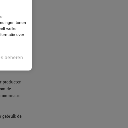
te
.
iedingen tonen
zelf welke
een alcohol
formatie over
un je je
es beheren
er producten
 om de
 combinatie
r gebruik de