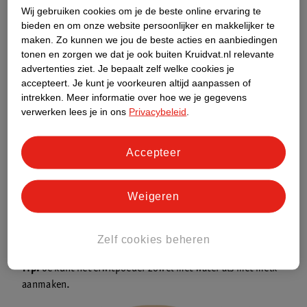
Wij gebruiken cookies om je de beste online ervaring te
bieden en om onze website persoonlijker en makkelijker te
Voor iedere sporter wat wils!
maken.
Zo kunnen we jou de beste acties en aanbiedingen
Eiwitten haal je uit je dagelijkse voeding. Daarnaast kun je
tonen en zorgen we dat je ook buiten Kruidvat.nl relevante
kiezen voor aanvulling.
advertenties ziet.
Je bepaalt zelf welke cookies je
Kruidvat heeft verschillende soorten wei-eiwit in het
accepteert.
Je kunt je voorkeuren altijd aanpassen of
assortiment:
intrekken.
Meer informatie over hoe we je gegevens
verwerken lees je in ons
Privacybeleid
.
Kruidvat 100% Pure Whey met Vanillesmaak
is een
eiwitsupplement met 32 gram eiwit.
Accepteer
Eiwitten dragen bij aan herstel, ontwikkeling en behoud van
spierweefsel na fysieke inspanning.
Kruidvat Pure Whey Banana Protein Powder
en
Kruidvat Pure
Weigeren
Whey Aardbei Protein Powder
zijn 100% Pure Whey met een
toegevoegd smaakje. Wei-eiwitpoeder smaakt namelijk van
nature licht bitter.
Zelf cookies beheren
Tip:
Je kunt het eiwitpoeder zowel met water als met melk
aanmaken.