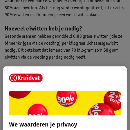
waardoor er een puur eiwitpoeder overblijft. Dit bevat meestal
80% aan eiwitten. Als het nog verder wordt gefilterd, zit er zelfs
90% eiwitten in. Dit noem je een wei-eiwit-isolaat.
Hoeveel eiwitten heb je nodig?
Gezonde mensen hebben gemiddeld 0,83 gram eiwitten (die ze
binnenkrijgen via de voeding) per kilogram lichaamsgewicht
nodig. Dit betekent dat iemand van 70 kilogram zo’n 58 gram
eiwitten via de voeding per dag nodig heeft.
Kracht- en duursporters hebben meer eiwitten nodig. Bij
krachtsporten staat de ontwikkeling van spierkracht centraal,
zoals bodybuilding en kogelstoten. Bij duursporten ligt het
accent op uithoudingsvermogen, zoals hardlopen, zwemmen en
wielrennen. Het advies voor zowel kracht- als duursporters is
om tussen de 1,2 tot 2,0 gram eiwitten per kilogram
lichaamsgewicht te nemen. Dit betekent dat een sporter van 70
kilogram, 84 tot maximaal 140 gram eiwitten via de voeding
We waarderen je privacy
nodig heeft. De eiwitbehoefte kan per persoon variëren.