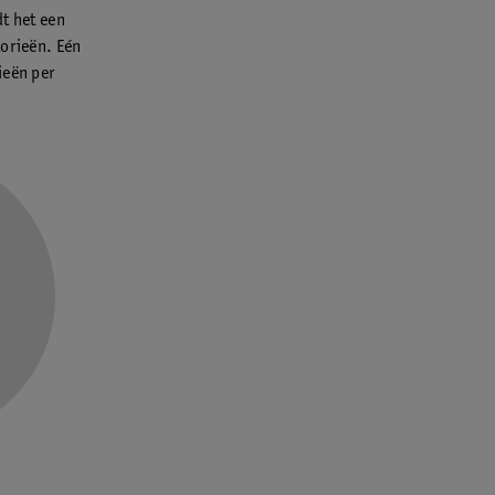
dt het een
lorieën. Eén
ieën per