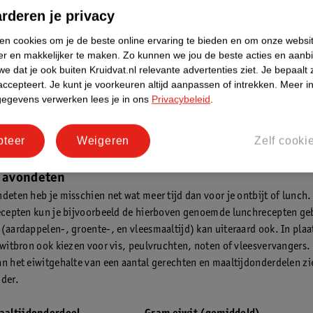
rderen je privacy
erhammen zijn natuurlijk makkelijk mee te nemen. Maar je kunt ook e
unch voor jezelf koken. Hieronder geven wij ter inspiratie(
1
) voorbeel
ken cookies om je de beste online ervaring te bieden en om onze websi
er en makkelijker te maken.
Zo kunnen we jou de beste acties en aanb
trijke recepten:
e dat je ook buiten Kruidvat.nl relevante advertenties ziet.
Je bepaalt 
je van bonen en tomaat
accepteert.
Je kunt je voorkeuren altijd aanpassen of intrekken.
Meer in
gegevens verwerken lees je in ons
Privacybeleid
.
t spinazie, kaas en gebakken aardappels
kte tofu met Mexicaanse groenten en kruiden
 met tonijn en ansjovis
pteer
Weigeren
Zelf cooki
p met rijst
k avondeten
ndeten heb je misschien net wat meer tijd dan voor je ontbijt of lunch.
recepten kun je bijvoorbeeld de hierboven genoemde lunchrecepten ge
 (aardappelen-, groente-, en vleesmaaltijd) kan uiteraard ook. In plaa
eiwitbron ook kiezen voor vis, peulvruchten, noten of vleesvervangers.
an het eiwitgehalte van een aantal gerechten en maaltijdonderdelen zie
nder.