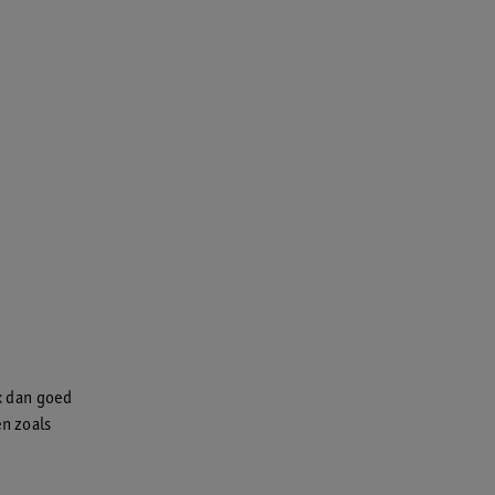
jk dan goed
en zoals