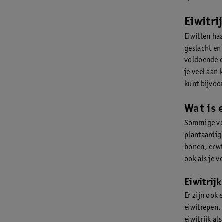
Eiwitri
Eiwitten haa
geslacht en 
voldoende e
je veel aan 
kunt bijvoor
Wat is 
Sommige voe
plantaardig
bonen, erwt
ook als je 
Eiwitrij
Er zijn ook 
eiwitrepen.
eiwitrijk a