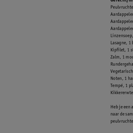
Gerecht/m
Peulvrucht
Aardappelen
Aardappelen
Aardappele
Linzensoep
Lasagne, 1 
Kipfilet, 1 
Zalm, 1 mo
Rundergeha
Vegetarisch
Noten, 1 ha
Tempé, 1 pl
Kikkererwte
Heb je een a
naar de sam
peulvruchten