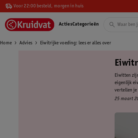
Voor 22:00 besteld, morgen in huis
Acties
Categorieën
Home
Advies
Eiwitrijke voeding: lees er alles over
Eiwitr
Eiwitten zi
eigenlijk ei
vertellen j
25 maart 2