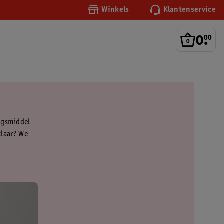
Winkels
Klantenservice
0
.
00
ingsmiddel
klaar? We