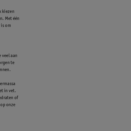
k kiezen
en. Met één
 is om
e veel aan
orgen te
innen.
piermassa
t in vet.
ydraten of
r op onze