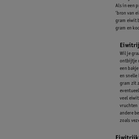
Als in een 
‘bron van e
gram eiwit 
gram en koo
Eiwitri
Wil je gr
ontbijtje
een bakje
en snelle
gram zit 
eventueel
veel eiwi
vruchten 
andere be
zoals vez
Eiwitrij