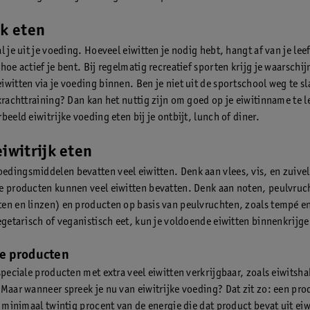
jk eten
l je uit je voeding. Hoeveel eiwitten je nodig hebt, hangt af van je leef
hoe actief je bent. Bij regelmatig recreatief sporten krijg je waarschijn
iwitten via je voeding binnen. Ben je niet uit de sportschool weg te s
krachttraining? Dan kan het nuttig zijn om goed op je eiwitinname te l
beeld eiwitrijke voeding eten bij je ontbijt, lunch of diner.
eiwitrijk eten
dingsmiddelen bevatten veel eiwitten. Denk aan vlees, vis, en zuive
e producten kunnen veel eiwitten bevatten. Denk aan noten, peulvruc
en en linzen) en producten op basis van peulvruchten, zoals tempé en
vegetarisch of veganistisch eet, kun je voldoende eiwitten binnenkrijge
ke producten
speciale producten met extra veel eiwitten verkrijgbaar, zoals eiwitsha
 Maar wanneer spreek je nu van eiwitrijke voeding? Dat zit zo: een pro
ls minimaal twintig procent van de energie die dat product bevat uit ei