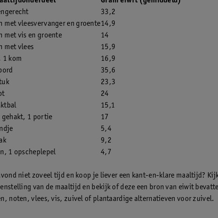
aaltijdonderdeel
Gram eiwit (gemiddeld)
engerecht
33,2
 met vleesvervanger en groente
14,9
 met vis en groente
14
n met vlees
15,9
, 1 kom
16,9
bord
35,6
stuk
23,3
ot
24
ktbal
15,1
 gehakt, 1 portie
17
ndje
5,4
ak
9,2
n, 1 opscheplepel
4,7
vond niet zoveel tijd en koop je liever een kant-en-klare maaltijd? Ki
enstelling van de maaltijd en bekijk of deze een bron van eiwit bevatt
, noten, vlees, vis, zuivel of plantaardige alternatieven voor zuivel.