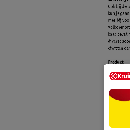
Ook bij de 
kun je gaan
Kies bij vo
Volkorenbro
kaas bevat n
diverse soo
eiwitten da
Product
1 volkoren
1 bruine b
1 witte bot
Pindakaas 
20+ kaas v
Kipfilet vo
Vegetarisc
Jam
Hagelslag