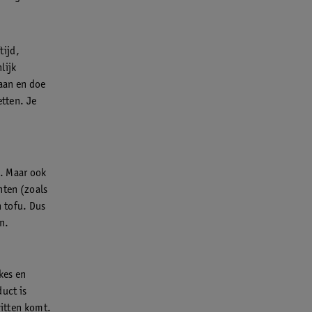
tijd,
lijk
laan en doe
etten. Je
l. Maar ook
hten (zoals
 tofu. Dus
n.
kes en
duct is
witten komt.