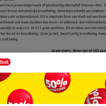
lunch kun je een bakje kwark of plantaardig alternatief hiervoor eten. 
 voor brood met eiwitrijk broodbeleg. Denk bijvoorbeeld aan plakken 
orkeur voor volkorenbrood. Dit is naast een bron van eiwit ook een bron
od bevat ook meer eiwitten dan bruin- of witbrood. Een volkorenbot
amelijk al snel zo’n 10 á 11 gram proteïne. Zie de tabel voor het eiwit
rten brood en broodbeleg. Zoals je ziet, bevat hartig broodbeleg mees
n zoet beleg.
Gram eiwit
Bron van of rijk aan
(
1
)
 boterham
3,9
Bron van eiwit
oterham
3
Bron van eiwit
erham
2,8
Bron van eiwit
voor 1 boterham
5,3
Bron van eiwit
oor 1 boterham
6,9
Rijk aan eiwit
or 1 boterham
3,9
Rijk aan eiwit
he boterhamworst voor 1 boterham
2,2
Rijk aan eiwit
0,1
Geen bron van eiwit
0,8
Geen bron van eiwit