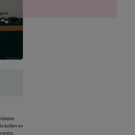
middelen
le botten en
energie.