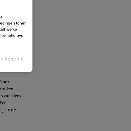
en lekkere,
den van
te
iedingen tonen
zelf welke
formatie over
es beheren
 Voor
bruiken.
ts van vlees
 Een
 je in de