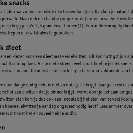
jke snacks
aaltijden aanvullen met eiwitrijke tussendoortjes? Dan kun je natuurlij
kje kwark. Maar ook een handje (ongezouten) noten bevat veel eiwitt
gram) krijg je zo’n 5,5 gram eiwit binnen(
1
). Een andere mogelijkheid
eiwitrepen of eiwitshakes te gebruiken.
jk dieet
sen kiezen voor een dieet met veel eiwitten. Dit kan nuttig zijn als j
rachttraining doet. Als je niet extreem veel sport hoef je je niet snel z
je eiwitinname. De meeste mensen krijgen hier ruim voldoende van b
n eten dan je nodig hebt is niet zo nuttig. Je krijgt daar geen extra s
erschot aan eiwitten dat je binnenkrijgt, wordt door je lichaam omgeze
eiwitten eten kom je dus ook aan, net als bij het eten van te veel koolh
en hoeveel eiwitten je per dag ongeveer nodig hebt? Lees er meer ove
eïne: dit doet het en zoveel heb je nodig.
en