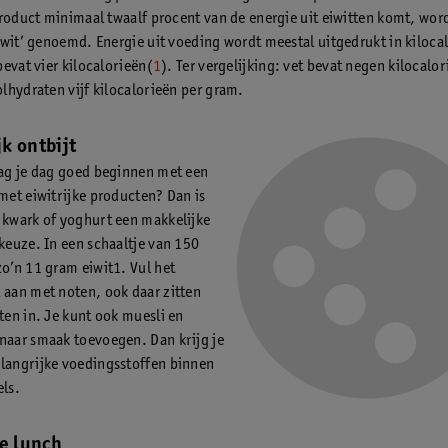
product minimaal twaalf procent van de energie uit eiwitten komt, wor
iwit’ genoemd. Energie uit voeding wordt meestal uitgedrukt in kiloca
bevat vier kilocalorieën(
1
). Ter vergelijking: vet bevat negen kilocalor
lhydraten vijf kilocalorieën per gram.
jk ontbijt
aag je dag goed beginnen met een
 met eiwitrijke producten? Dan is
 kwark of yoghurt een makkelijke
 keuze. In een schaaltje van 150
zo’n 11 gram eiwit1. Vul het
 aan met noten, ook daar zitten
tten in. Je kunt ook muesli en
naar smaak toevoegen. Dan krijg je
langrijke voedingsstoffen binnen
els.
ke lunch