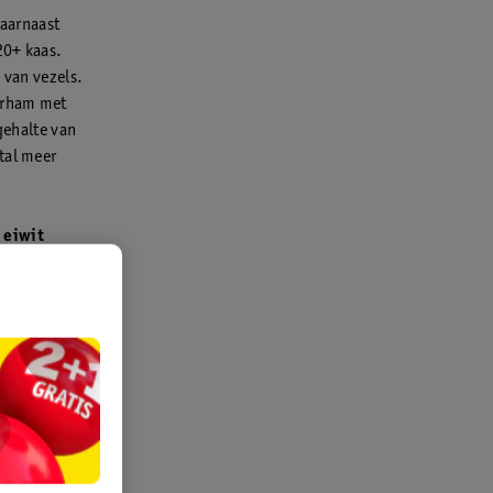
Daarnaast
20+ kaas.
 van vezels.
erham met
gehalte van
tal meer
 eiwit