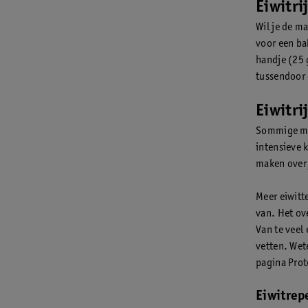
Eiwitri
Wil je de m
voor een ba
handje (25 
tussendoor 
Eiwitri
Sommige men
intensieve k
maken over 
Meer eiwitte
van. Het ov
Van te veel 
vetten. Wet
pagina Prot
Eiwitrep