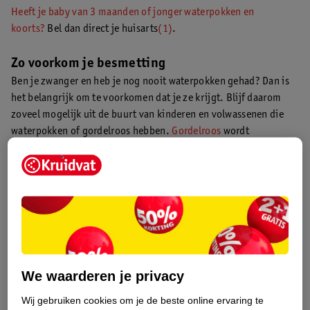
Heeft je baby van 3 maanden of jonger waterpokken en
koorts?
Bel dan direct je huisarts
(1)
.
Zo voorkom je besmetting
Ben je zwanger en heb je nog nooit waterpokken gehad? Dan is
het belangrijk om te voorkomen dat je ze krijgt. Blijf daarom
zoveel mogelijk uit de buurt van kinderen en volwassenen die
waterpokken of gordelroos hebben.
Gordelroos
wordt
veroorzaakt door hetzelfde virus als waterpokken
(2)
.
Als je waterpokken hebt, hoef je niet bang te zijn om andere
mensen te besmetten. De meeste mensen hebben al een keer
waterpokken gehad en zijn daardoor beschermd.
Dat geldt ook voor pasgeboren baby’s. Die hebben meestal
antistoffen gekregen via hun moeder. Je mag daarom ook op
We waarderen je privacy
kraamvisite gaan, maar je kunt er natuurlijk ook voor kiezen om
het uit voorzorg niet te doen. Let op: dit geldt tijdens de
Wij gebruiken cookies om je de beste online ervaring te