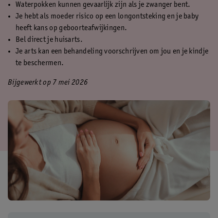
Waterpokken kunnen gevaarlijk zijn als je zwanger bent.
Je hebt als moeder risico op een longontsteking en je baby
heeft kans op geboorteafwijkingen.
Bel direct je huisarts.
Je arts kan een behandeling voorschrijven om jou en je kindje
te beschermen.
Bijgewerkt op 7 mei 2026