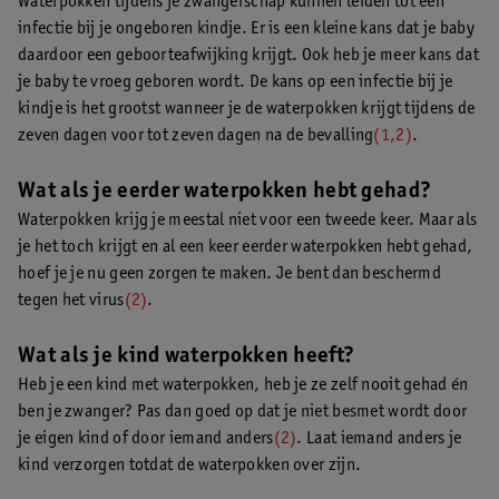
Waterpokken tijdens je zwangerschap kunnen leiden tot een
infectie bij je ongeboren kindje. Er is een kleine kans dat je baby
daardoor een geboorteafwijking krijgt. Ook heb je meer kans dat
je baby te vroeg geboren wordt. De kans op een infectie bij je
kindje is het grootst wanneer je de waterpokken krijgt tijdens de
zeven dagen voor tot zeven dagen na de bevalling
(1,2)
.
Wat als je eerder waterpokken hebt gehad?
Waterpokken krijg je meestal niet voor een tweede keer. Maar als
je het toch krijgt en al een keer eerder waterpokken hebt gehad,
hoef je je nu geen zorgen te maken. Je bent dan beschermd
tegen het virus
(2)
.
Wat als je kind waterpokken heeft?
Heb je een kind met waterpokken, heb je ze zelf nooit gehad én
ben je zwanger? Pas dan goed op dat je niet besmet wordt door
je eigen kind of door iemand anders
(2)
. Laat iemand anders je
kind verzorgen totdat de waterpokken over zijn.