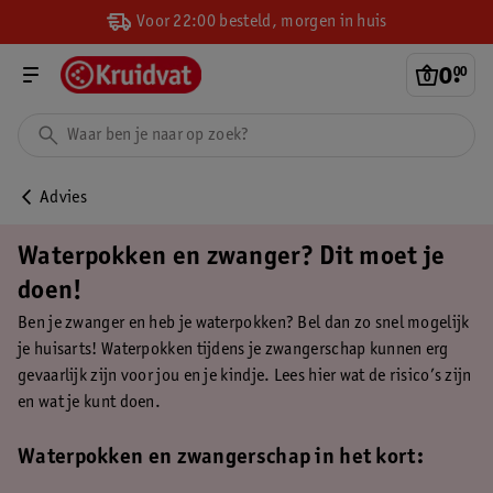
Voor 22:00 besteld, morgen in huis
0
.
00
Advies
Waterpokken en zwanger? Dit moet je
doen!
Ben je zwanger en heb je waterpokken? Bel dan zo snel mogelijk
je huisarts! Waterpokken tijdens je zwangerschap kunnen erg
gevaarlijk zijn voor jou en je kindje. Lees hier wat de risico’s zijn
en wat je kunt doen.
Waterpokken en zwangerschap in het kort: