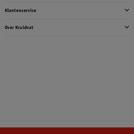
Klantenservice
Over Kruidvat