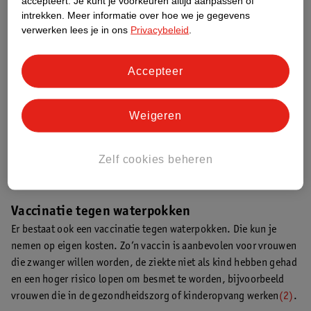
accepteert.
Je kunt je voorkeuren altijd aanpassen of
ons
schap waterpokken
.
intrekken.
Meer informatie over hoe we je gegevens
verwerken lees je in ons
Privacybeleid
.
Behandeling van waterpokken
Volwassenen en kinderen ouder dan 11 moeten met waterpokken
Accepteer
naar de huisarts. Die kan medicijnen voorschrijven die het virus
kunnen remmen. Je wordt dan minder lang ziek
(1)
.
Weigeren
Bel direct de huisarts als je zwanger bent, een verminderde
afweer hebt of wanneer je je steeds zieker voelt. Ook als je
baby
Zelf cookies beheren
jonger dan 3 maanden waterpokken met koorts heeft
, moet je
meteen de dokter bellen
(1)
.
Vaccinatie tegen waterpokken
Er bestaat ook een vaccinatie tegen waterpokken. Die kun je
nemen op eigen kosten. Zo’n vaccin is aanbevolen voor vrouwen
die zwanger willen worden, de ziekte niet als kind hebben gehad
en een hoger risico lopen om besmet te worden, bijvoorbeeld
vrouwen die in de gezondheidszorg of kinderopvang werken
(2)
.