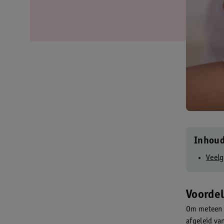
Inhou
Veelg
Voordel
Om meteen d
afgeleid van