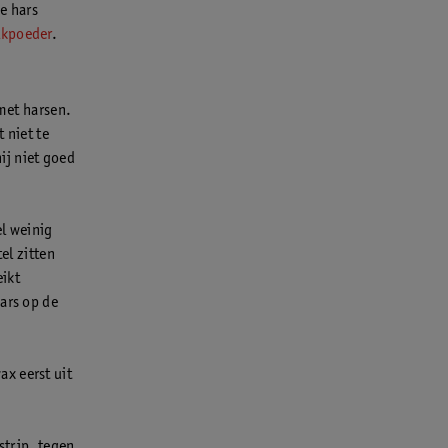
e hars
lkpoeder
.
 met harsen.
 niet te
hij niet goed
el weinig
el zitten
eikt
ars op de
ax eerst uit
strip, tegen