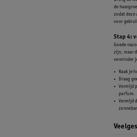
de haargroe
zodat deze 
voor gebruik
Stap 4: 
Goede nazor
zijn, maar 
verminder j
Raak je h
Draag ge
Vermijd p
parfum.
Vermijd d
zonneban
Veelges