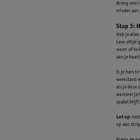
Breng voor 
minder aan 
Stap 3: 
Heb je alles
Lees altijd
warm of te k
aan je haart
Is je hars t
weerstand en
als je deze 
wanneer je 
spatel blijft
Let op
: tes
op een strip
Breng de wax