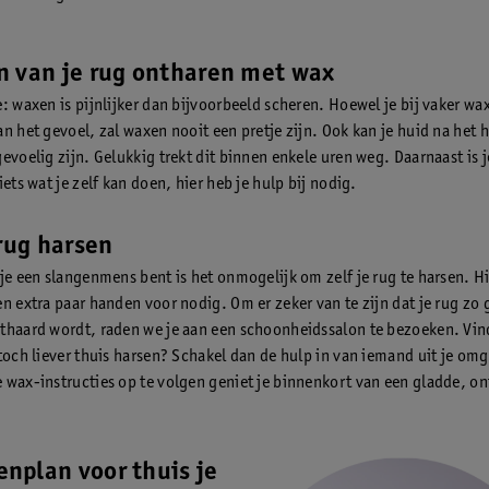
n van je rug ontharen met wax
e: waxen is pijnlijker dan bijvoorbeeld scheren. Hoewel je bij vaker w
an het gevoel, zal waxen nooit een pretje zijn. Ook kan je huid na het 
evoelig zijn. Gelukkig trekt dit binnen enkele uren weg. Daarnaast is j
iets wat je zelf kan doen, hier heb je hulp bij nodig.
 rug harsen
 je een slangenmens bent is het onmogelijk om zelf je rug te harsen. Hi
en extra paar handen voor nodig. Om er zeker van te zijn dat je rug zo
thaard wordt, raden we je aan een schoonheidssalon te bezoeken. Vind 
 toch liever thuis harsen? Schakel dan de hulp in van iemand uit je om
 wax-instructies op te volgen geniet je binnenkort van een gladde, o
enplan voor thuis je