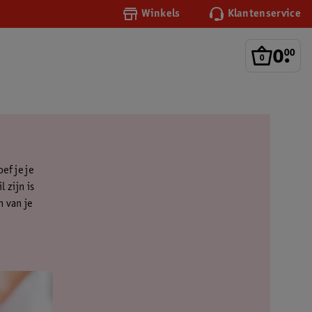
Winkels
Klantenservice
0
.
00
ef je je
l zijn is
n van je