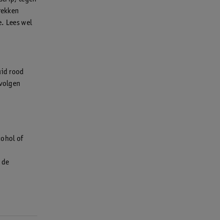
trekken
e. Lees wel
uid rood
 volgen
cohol of
 de