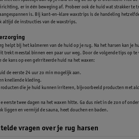
irichting, er in één beweging af. Probeer ook de huid wat strakker te 
aangespannen is. Bij kant-en-klare waxstrips is de handeling hetzelfd
 altijd de instructies van de waxstrips.
verzorging
g helpt bij het kalmeren van de huid op je rug. Na het harsen kan je h
dit trekt meestal binnen een paar uur weg. Door de volgende tips op te
e de kans op een geïrriteerde huid na het waxen:
uid de eerste 24 uur zo min mogelijk aan.
en knellende kleding.
roducten die je huid kunnen irriteren, bijvoorbeeld producten met al
e eerste twee dagen na het waxen hitte. Ga dus niet in de zon of onder
k liggen en vermijd de sauna, heet douchen en baden.
telde vragen over je rug harsen