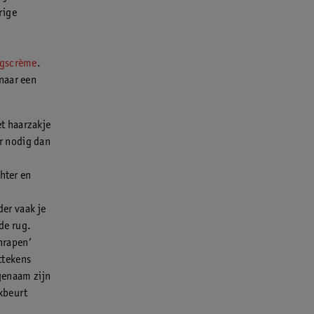
rige
ngscrème
.
naar een
et haarzakje
r nodig dan
hter en
der vaak je
de rug.
chrapen’
ttekens
genaam zijn
axbeurt