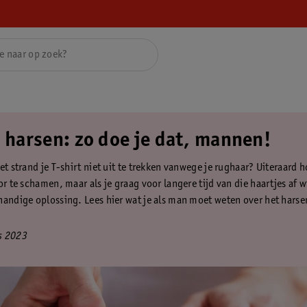
g harsen: zo doe je dat, mannen!
et strand je T-shirt niet uit te trekken vanwege je rughaar? Uiteraard ho
or te schamen, maar als je graag voor langere tijd van die haartjes af wi
handige oplossing. Lees hier wat je als man moet weten over het harse
s 2023