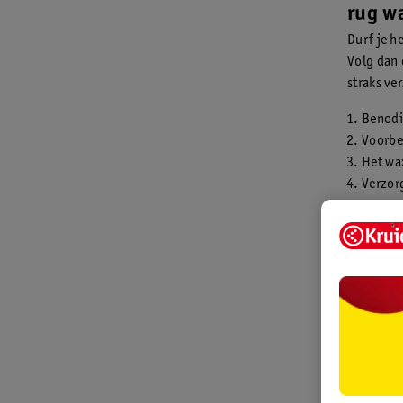
rug w
Durf je h
Volg dan 
straks ve
Benod
Voorbe
Het wa
Verzor
Stap 1: 
Je kan wax 
met een spa
Wax