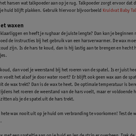
het harsen wat talkpoeder aan op je rug. Talkpoeder zorgt ervoor dat d
je huid blijft plakken. Gebruik hiervoor bijvoorbeeld
Kruidvat Baby Ta
Het waxen
 klaarliggen en heeft je rughaar de juiste lengte? Dan kan je beginnen
 goed de instructies bij het gebruik van een harsverwarmer. De wax moet
oud zijn. Is de hars te koud, dan is hij lastig aan te brengen en hecht 
jes.
e koud, dan voel je weerstand bij het roeren van de spatel. Is er juist he
 voelt het alsof je door water roert? Er blijft ook geen wax aan de spat
uit de wax trekt? Dan is de wax te heet. De optimale temperatuur is ber
tijdens het roeren de weerstand van de hars voelt, maar er voldoende h
 zitten als je de spatel uit de hars trekt.
t hete wax nooit uit op je huid om verbranding te voorkomen! Test de w
.
 met een spateltje aan op je huid en leg de strip er overheen. Trek de 