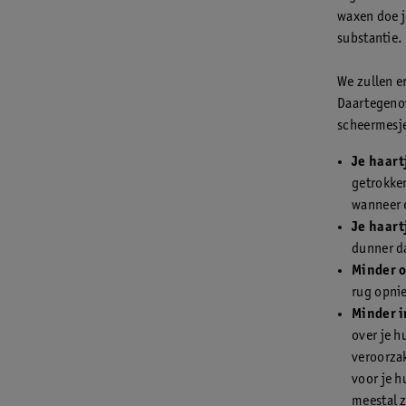
waxen doe j
substantie.
We zullen e
Daartegenov
scheermesje
Je haart
getrokke
wanneer e
Je haart
dunner da
Minder 
rug opnie
Minder i
over je h
veroorza
voor je h
meestal z