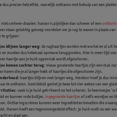
e dus precies hetzelfde, namelijk ontharen met behulp van een plakke
r niet omheen draaien: harsen is pijnlijker dan scheren of een
onthari
er staan gelukkig genoeg voordelen om je rug te waxen in plaats van 
 te grijpen:
jes blijven langer weg
: de rughaartjes worden met wortel en al uit h
n en moeten dus helemaal opnieuw teruggroeien. Hier is meer tijd voo
en haartje aan je huid oppervlak wordt afgeschoren.
jes komen zachter terug
: nieuw groeiende haartjes zijn een stuk zac
n haren die je al langer hebt of haartjes die afgeschoren zijn.
onderhoud
: haartjes blijven veel langer weg, hierdoor hoef je dus min
uw te ontharen. Gemiddeld geniet je twee tot vier weken van een glad
rritaties
: vaak is je huid geïrriteerd na het scheren. Scheermesjes ‘s
uid en kunnen rode bultjes,
ingegroeide haartjes
of zelfs wondjes en li
ken. Ontharingscrèmes kunnen weer ingrediënten bevatten die onaan
uid. Harsen heeft een tegenovergesteld effect: je huid voelt na een w
acht en glad aan.