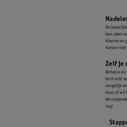
Nadele
De keerzijd
kan raken a
kleuren en g
harsen niet 
Zelf je
Behalve als
toch echt e
mogelijk on
duur of wil
de volgende
rug!
Stapp