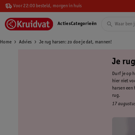
Voor 22:00 besteld, morgen in huis
Acties
Categorieën
Home
Advies
Je rug harsen: zo doe je dat, mannen!
Je ru
Durf je op h
hier niet vo
harsen een 
rug.
17 augustu