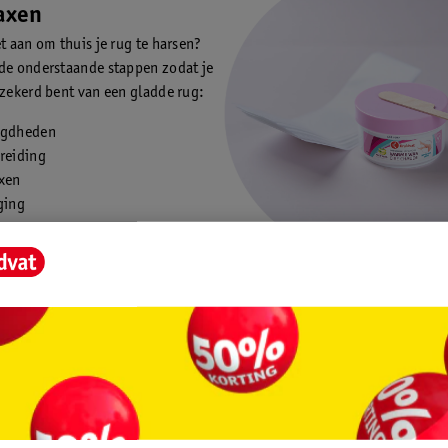
axen
et aan om thuis je rug te harsen?
de onderstaande stappen zodat je
rzekerd bent van een gladde rug:
igdheden
reiding
xen
ging
benodigdheden
en losse strips gebruiken. Degene die je helpt bij het harsen brengt da
tel aan op je rug. Bij deze methode heb je de volgende spullen nodig: