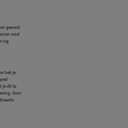
axen gewend
harsen rood
e rug
er heb je
 goed
je dit te
geving. Door
nthaarde