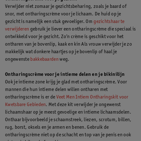
Verwijder niet zomaar je gezichtsbeharing, zoals je baard of
snor, met ontharingscrème voor je lichaam. De huid op je
gezicht is namelijk een stuk gevoeliger. Om
gezichtshaar te
verwijderen
gebruik je liever een ontharingscrème die speciaal is
ontwikkeld voor je gezicht. Zo’n crème is geschikt voor het
ontharen van je bovenlip, kaak en kin Als vrouw verwijder je zo
makkelijk wat donkere haartjes op je bovenlip of haal je
ongewenste
bakkebaarden
weg.
Ontharingscrème voor je intieme delen en je bikinilijn
Ook je intieme zone krijg je glad met ontharingscrème. Voor
mannen die hun intieme delen willen ontharen met
ontharingscrème is er de
Veet Men Intiem Ontharingskit voor
Kwetsbare Gebieden
. Met deze kit verwijder je ongewenst
lichaamshaar op je meest gevoelige en intieme lichaamsdelen.
Onthaar bijvoorbeeld je schaamstreek, liezen, scrotum, billen,
rug, borst, oksels en je armen en benen. Gebruik de
ontharingscrème niet op de schacht en top van je penis en ook