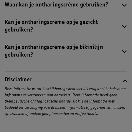
ontharingscrème voor de gevoelige huid.
Waar kan je ontharingscrème gebruiken?
De meeste ontharingscrèmes kan je gebruiken op je benen,
armen, oksels en bikinilijn. Ook kan je er je rug of borst mee
Kan je ontharingscrème op je gezicht
ontharen. Er zijn ook speciale ontharingscrèmes beschikbaar
gebruiken?
voor kwetsbare gebieden en ontharingscrèmes voor je gezicht.
Ja, maar gebruik dan wel een ontharingscrème die speciaal is
ontwikkeld voor het gebruik op je gezicht.
Kan je ontharingscrème op je bikinilijn
gebruiken?
Ja, de meeste ontharingscrèmes zijn veilig voor het gebruik op
je bikinilijn, maar er zijn ook ontharingscrèmes speciaal
ontwikkeld voor deze gevoelige huid, zoals de Kruidvat Bikini
Disclaimer
Ontharingscrème voor de Normale en Gevoelige Huid.
Deze informatie wordt beschikbaar gesteld met als enig doel behulpzame
informatie te verstrekken aan bezoekers. Deze informatie heeft geen
therapeutische of diagnostische waarde. Ook is de informatie niet
bedoeld als vervanging van diensten, informatie of gegevens van artsen,
specialisten of andere gediplomeerden en professionals.