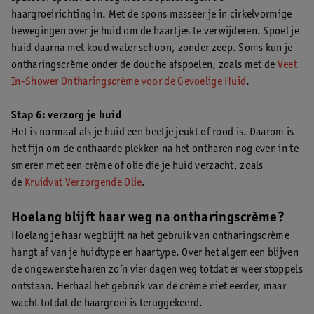
haargroeirichting in. Met de spons masseer je in cirkelvormige
bewegingen over je huid om de haartjes te verwijderen. Spoel je
huid daarna met koud water schoon, zonder zeep. Soms kun je
ontharingscrème onder de douche afspoelen, zoals met de
Veet
In-Shower Ontharingscrème voor de Gevoelige Huid
.
Stap 6: verzorg je huid
Het is normaal als je huid een beetje jeukt of rood is. Daarom is
het fijn om de onthaarde plekken na het ontharen nog even in te
smeren met een crème of olie die je huid verzacht, zoals
de
Kruidvat Verzorgende Olie
.
Hoelang blijft haar weg na ontharingscrème?
Hoelang je haar wegblijft na het gebruik van ontharingscrème
hangt af van je huidtype en haartype. Over het algemeen blijven
de ongewenste haren zo’n vier dagen weg totdat er weer stoppels
ontstaan. Herhaal het gebruik van de crème niet eerder, maar
wacht totdat de haargroei is teruggekeerd.