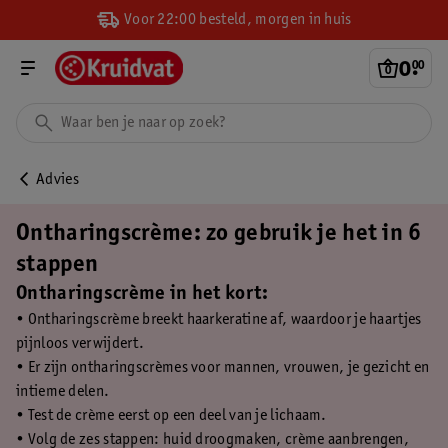
Voor 22:00 besteld, morgen in huis
0
.
00
Advies
Ontharingscrème: zo gebruik je het in 6
stappen
Ontharingscrème in het kort:
• Ontharingscrème breekt haarkeratine af, waardoor je haartjes
pijnloos verwijdert.
• Er zijn ontharingscrèmes voor mannen, vrouwen, je gezicht en
intieme delen.
• Test de crème eerst op een deel van je lichaam.
• Volg de zes stappen: huid droogmaken, crème aanbrengen,