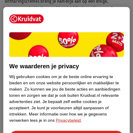
ontharingscrèmes breng je namelijk aan op een droge,
ongewassen huid. Maar ga hier niet blind vanuit, want elke
crème werkt anders. Sommige breng je juist aan op een natte
huid. Lees dus altijd goed de verpakking en volg de
aanwijzingen die hierop staan.
Stap 2: breng de crème aan
Smeer de ontharingscrème op de plek waar je haartjes wilt
verwijderen. Bij sommige ontharingscrèmes doe je dat met een
We waarderen je privacy
spatel, bij andere met een sponsje. De meeste ontharingscrèmes
zijn geschikt voor je benen, armen, oksels en bikinilijn. Er zijn
Wij gebruiken cookies om je de beste online ervaring te
ook speciale crèmes voor specifieke plekken, zoals voor je
bieden en om onze website persoonlijker en makkelijker te
bikinilijn of gezicht. Zorg dat je de crème gelijkmatig verdeelt
maken.
Zo kunnen we jou de beste acties en aanbiedingen
over je huid voor het beste resultaat. Alle haartjes moeten goed
tonen en zorgen we dat je ook buiten Kruidvat.nl relevante
bedekt zijn. Was daarna goed je handen.
advertenties ziet.
Je bepaalt zelf welke cookies je
accepteert.
Je kunt je voorkeuren altijd aanpassen of
intrekken.
Meer informatie over hoe we je gegevens
Zorg dat de crème niet op gevoelige plekken komt, zoals je
verwerken lees je in ons
Privacybeleid
.
vagina of penis, moedervlekken, littekens en
spataderen
.
Vermijd ook een geïrriteerde en beschadigde huid, zoals