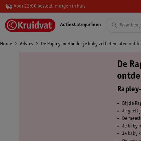
Voor 22:00 besteld, morgen in huis
Acties
Categorieën
Home
Advies
De Rapley-methode: je baby zelf eten laten ontd
De Ra
ontde
Rapley-
Bij de Ra
Je geeft 
De meest
Je baby 
Je baby k