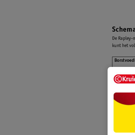
Schema
De Rapley-
kunt het v
Borstvoed
Vaste voe
Meer weten
voedingssc
handige sc
in het eerst