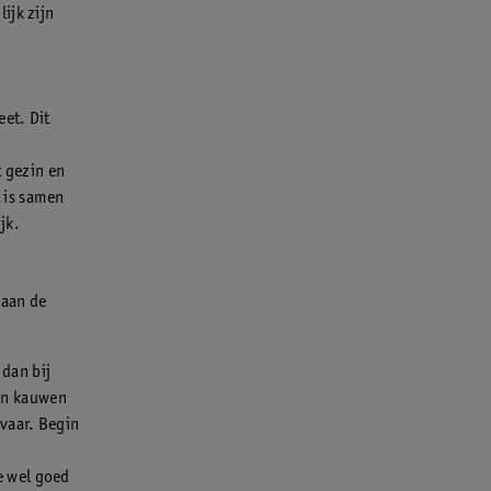
ijk zijn
eet. Dit
 gezin en
 is samen
jk.
 aan de
 dan bij
an kauwen
evaar. Begin
je wel goed