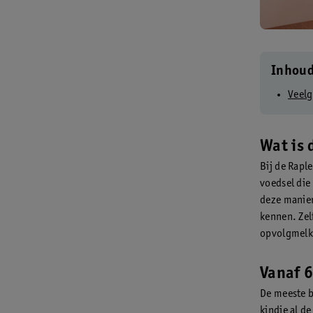
Inhou
Veelg
Wat is
Bij de Rapl
voedsel die
deze manier
kennen. Zel
opvolgmelk
Vanaf 
De meeste b
kindje al d