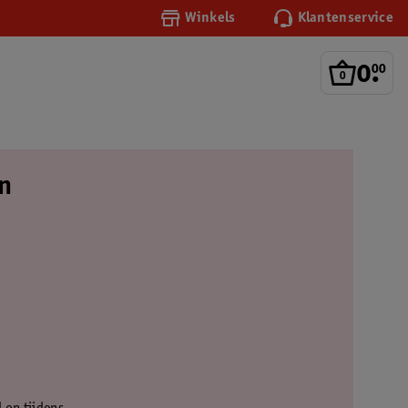
Winkels
Klantenservice
0
.
00
en