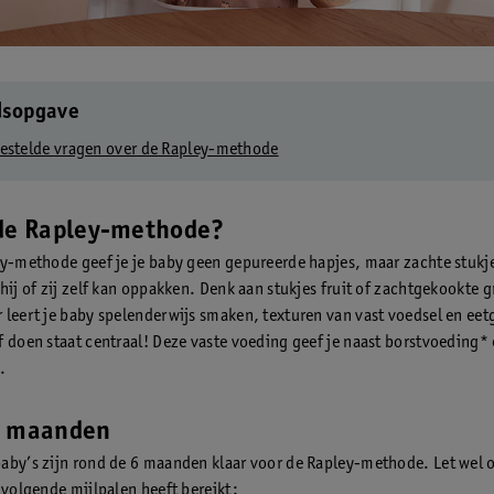
dsopgave
estelde vragen over de Rapley-methode
 de Rapley-methode?
ey-methode geef je je baby geen gepureerde hapjes, maar zachte stukje
 hij of zij zelf kan oppakken. Denk aan stukjes fruit of zachtgekookte 
 leert je baby spelenderwijs smaken, texturen van vast voedsel en ee
f doen staat centraal! Deze vaste voeding geef je naast borstvoeding*
.
6 maanden
aby’s zijn rond de 6 maanden klaar voor de Rapley-methode. Let wel o
e volgende mijlpalen heeft bereikt: