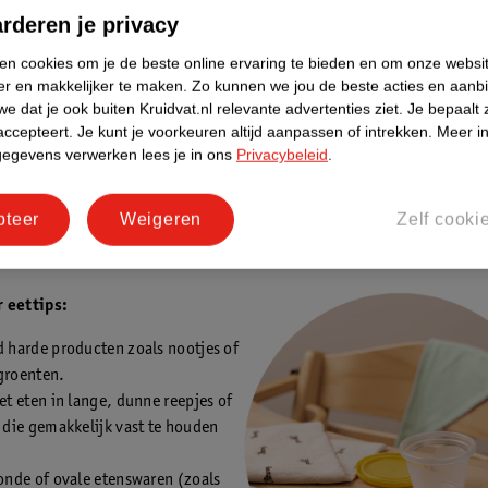
n je met de Rapley-methode?
rderen je privacy
ne overgang naar vast voedsel begin je eerst met geprakte hapjes, die 
fijn maakt. Zo went je kindje langzaam aan grovere stukjes. Uiteindelij
ken cookies om je de beste online ervaring te bieden en om onze websi
te stukjes voedsel die makkelijk vast te pakken zijn. Het is het makkel
er en makkelijker te maken.
Zo kunnen we jou de beste acties en aanb
t groente en fruit. Denk aan:
e dat je ook buiten Kruidvat.nl relevante advertenties ziet.
Je bepaalt 
accepteert.
Je kunt je voorkeuren altijd aanpassen of intrekken.
Meer in
 wortel, broccoli, pompoen, bloemkool, komkommer, zoete aardappe
gegevens verwerken lees je in ons
Privacybeleid
.
anaan, peer avocado, meloen, perzik, mango.
pteer
Weigeren
Zelf cooki
 of stoom de groenten goed zacht. Het eten moet makkelijk te verpul
 babyhandjes.
 eettips:
d harde producten zoals nootjes of
groenten.
et eten in lange, dunne reepjes of
 die gemakkelijk vast te houden
onde of ovale etenswaren (zoals