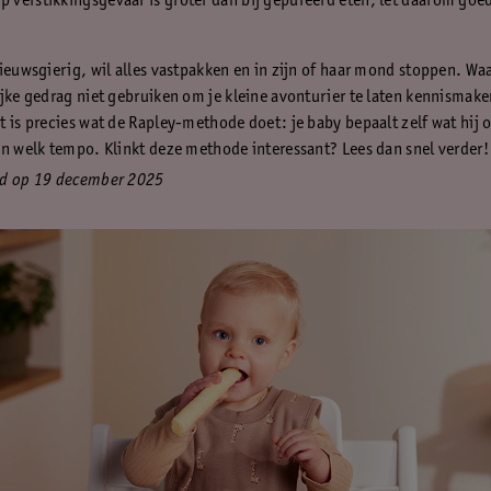
p verstikkingsgevaar is groter dan bij gepureerd eten, let daarom goed
nieuwsgierig, wil alles vastpakken en in zijn of haar mond stoppen. Wa
ijke gedrag niet gebruiken om je kleine avonturier te laten kennismake
 is precies wat de Rapley-methode doet: je baby bepaalt zelf wat hij of
in welk tempo. Klinkt deze methode interessant? Lees dan snel verder!
rd op 19 december 2025