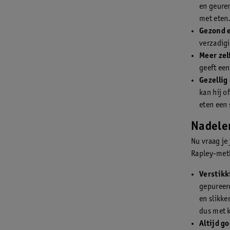
en geuren
met eten
Gezond 
verzadigi
Meer zel
geeft een
Gezellig
kan hij o
eten een 
Nadele
Nu vraag je
Rapley-met
Verstikk
gepureer
en slikke
dus met k
Altijd g