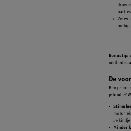
druive
partjes
Verwijd
nodig.
Bonustip:
o
methode pas
De voo
Ben je nog 
je kindje? W
Stimulee
motoriek
Je kindje
Minder k