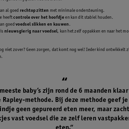
kan al goed
rechtop zitten
met minimale ondersteuning.
je heeft
controle over het hoofdje
en kan dit stabiel houden.
kan goed
voedsel slikken en kauwen
.
 is
nieuwsgierig naar voedsel
, kan het zelf oppakken en naar het m
nog niet zover? Geen zorgen, dat komt nog wel! Ieder kind ontwikkelt z
o.
meeste baby’s zijn rond de 6 maanden klaar
 Rapley-methode. Bij deze methode geef je
indje geen gepureerd eten meer, maar zach
jes vast voedsel die ze zelf leren vastpakk
eten.“