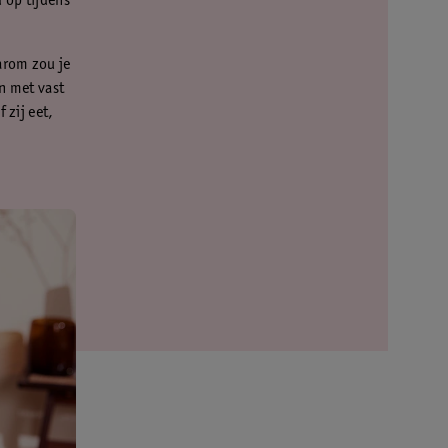
 op tijdens
arom zou je
n met vast
 zij eet,