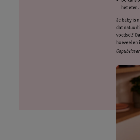
De kans o
het eten.
Je baby is 
dat natuurl
voedsel? Dat
hoeveel en 
Gepublicee