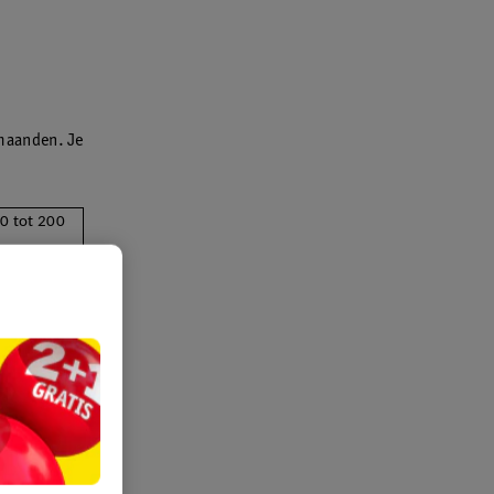
maanden. Je
50 tot 200
aak een
en we
gsschema’s