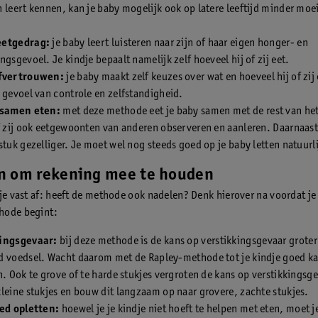
 leert kennen, kan je baby mogelijk ook op latere leeftijd minder moeil
.
eetgedrag:
je baby leert luisteren naar zijn of haar eigen honger- en
ngsgevoel. Je kindje bepaalt namelijk zelf hoeveel hij of zij eet.
fvertrouwen:
je baby maakt zelf keuzes over wat en hoeveel hij of zij 
 gevoel van controle en zelfstandigheid.
 samen eten:
met deze methode eet je baby samen met de rest van het
f zij ook eetgewoonten van anderen observeren en aanleren. Daarnaast
stuk gezelliger. Je moet wel nog steeds goed op je baby letten natuurli
n om rekening mee te houden
 je vast af: heeft de methode ook nadelen? Denk hierover na voordat je
hode begint:
ingsgevaar:
bij deze methode is de kans op verstikkingsgevaar groter
d voedsel. Wacht daarom met de Rapley-methode tot je kindje goed k
n. Ook te grove of te harde stukjes vergroten de kans op verstikkingsg
leine stukjes en bouw dit langzaam op naar grovere, zachte stukjes.
oed opletten:
hoewel je je kindje niet hoeft te helpen met eten, moet 