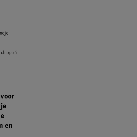
ondje
ich op z’n
 voor
 je
te
en en