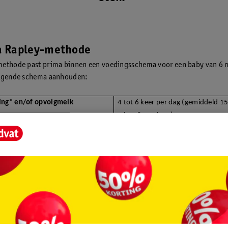
 Rapley-methode
methode past prima binnen een voedingsschema voor een baby van 6 
olgende schema aanhouden:
ing* en/of opvolgmelk
4 tot 6 keer per dag (gemiddeld 1
ml melk per keer)
ding volgens de Rapley-methode
1 à 2 kleine maaltijden per dag (v
fruithapje en een groentehapje)
 over het voedingsschema van je baby?
Je leest hier alles over een
hema voor een baby van 6 maanden
. Ook voor andere leeftijden hebb
hema’s opgesteld!
Bekijk hier het volledige overzicht van babyvoedin
e levensjaar
.