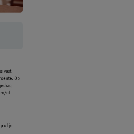
s vast
groente. Op
tgedrag
 en/of
p of je