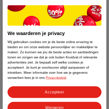
We waarderen je privacy
Vermoeidheid
Wij gebruiken cookies om je de beste online ervaring te
Als je langere tijd misselijk bent kan dit leiden tot vermoeidheid.
bieden en om onze website persoonlijker en makkelijker te
Misselijkheid en braken kost het lichaam veel energie. Het is
maken.
Zo kunnen we jou de beste acties en aanbiedingen
tonen en zorgen we dat je ook buiten Kruidvat.nl relevante
daarom belangrijk om even je rust te pakken als je moe bent. Je
advertenties ziet.
Je bepaalt zelf welke cookies je
kunt een dutje doen of gewoon even op de bank liggen of zitten.
accepteert.
Je kunt je voorkeuren altijd aanpassen of
intrekken.
Meer informatie over hoe we je gegevens
Speekselovervloed
verwerken lees je in ons
Privacybeleid
.
Sommige vrouwen kunnen last hebben van overmatige
speekselproductie als gevolg van zwangerschapsmisselijkheid.
Accepteer
Ochtendmisselijkheid tijdens de zwangerschap
Wanneer je last hebt van zwangerschapsmisselijkheid verschilt
Weigeren