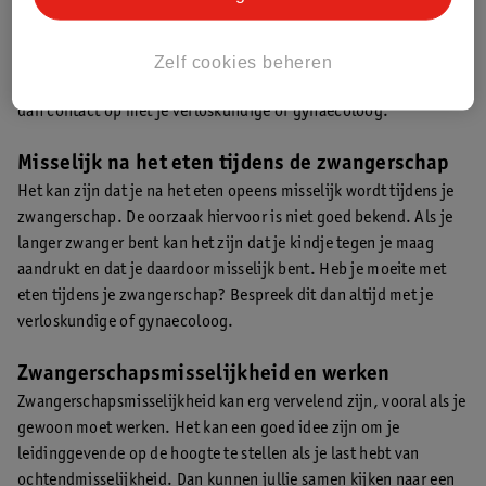
per vrouw. Ochtendmisselijkheid is vaak het eerste waar vrouwen
aan denken bij zwangerschapsmisselijkheid. Misselijkheid in de
ochtend kan ook worden veroorzaakt of verergerd door een lege
Zelf cookies beheren
maag. Heb je last van extreme (ochtend)misselijkheid? Neem
dan contact op met je verloskundige of gynaecoloog.
Misselijk na het eten tijdens de zwangerschap
Het kan zijn dat je na het eten opeens misselijk wordt tijdens je
zwangerschap. De oorzaak hiervoor is niet goed bekend. Als je
langer zwanger bent kan het zijn dat je kindje tegen je maag
aandrukt en dat je daardoor misselijk bent. Heb je moeite met
eten tijdens je zwangerschap? Bespreek dit dan altijd met je
verloskundige of gynaecoloog.
Zwangerschapsmisselijkheid en werken
Zwangerschapsmisselijkheid kan erg vervelend zijn, vooral als je
gewoon moet werken. Het kan een goed idee zijn om je
leidinggevende op de hoogte te stellen als je last hebt van
ochtendmisselijkheid. Dan kunnen jullie samen kijken naar een