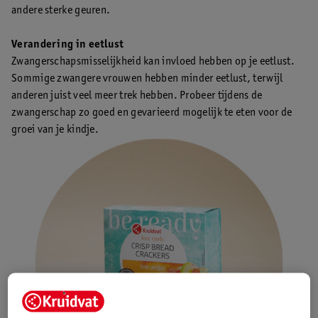
andere sterke geuren.
Verandering in eetlust
Zwangerschapsmisselijkheid kan invloed hebben op je eetlust.
Sommige zwangere vrouwen hebben minder eetlust, terwijl
anderen juist veel meer trek hebben. Probeer tijdens de
zwangerschap zo goed en gevarieerd mogelijk te eten voor de
groei van je kindje.