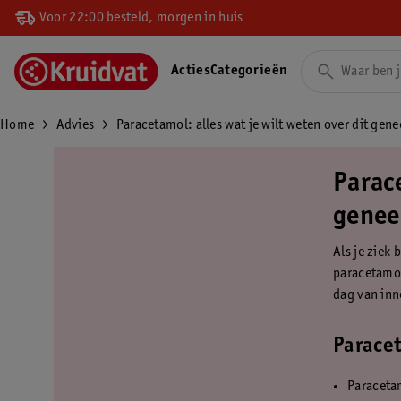
Voor 22:00 besteld, morgen in huis
Acties
Categorieën
Home
Advies
Paracetamol: alles wat je wilt weten over dit gen
Parace
genee
Als je ziek 
paracetamol
dag van inn
Paracet
Paracetam