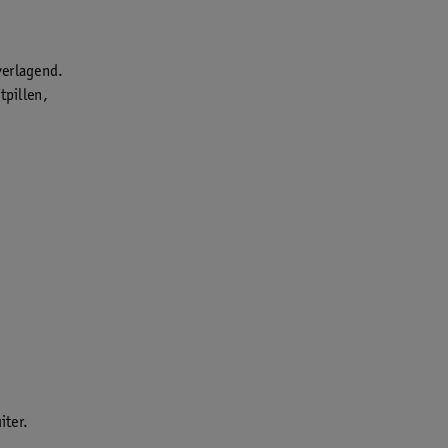
sverlagend.
tpillen,
iter.