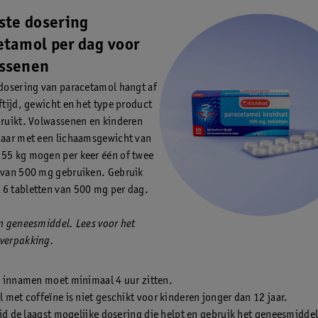
iste dosering
etamol per dag voor
ssenen
 dosering van paracetamol hangt af
eftijd, gewicht en het type product
bruikt. Volwassenen en kinderen
jaar met een lichaamsgewicht van
55 kg mogen per keer één of twee
 van 500 mg gebruiken. Gebruik
6 tabletten van 500 mg per dag.
en geneesmiddel. Lees voor het
 verpakking.
 innamen moet minimaal 4 uur zitten.
 met coffeïne is niet geschikt voor kinderen jonger dan 12 jaar.
ijd de laagst mogelijke dosering die helpt en gebruik het geneesmiddel