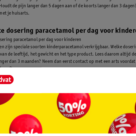
Houdt de pijn langer dan 5 dagen aan of de koorts langer dan 3 dage
met je huisarts.
te dosering paracetamol per dag voor kinde
osering paracetamol per dag voor kinderen
en zijn speciale soorten kinderparacetamol verkrijgbaar. Welke doser
 van de leeftijd, het gewicht en het type product. Lees daarom altijd de 
jonger dan 3 maanden? Neem dan eerst contact op met een arts voordat 
 geeft.
es hier meer over paracetamol voor je baby.
hoeveel uur kun je paracetamol innemen?
 doseringen moet minimaal 4 uur zitten. Overschrijd nooit de maxima
 die in de bijsluiter staat vermeld.
g werkt paracetamol?