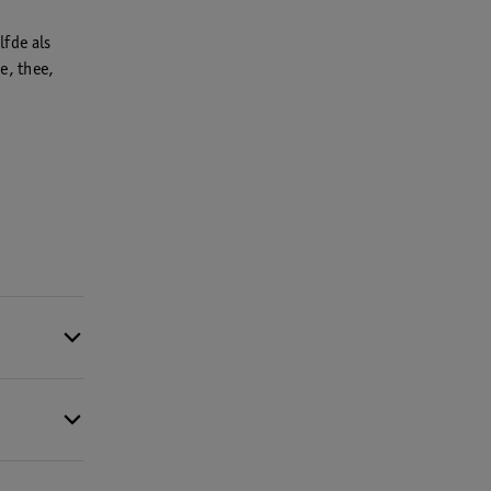
lfde als
e, thee,
, maar
tegen deze
ervan