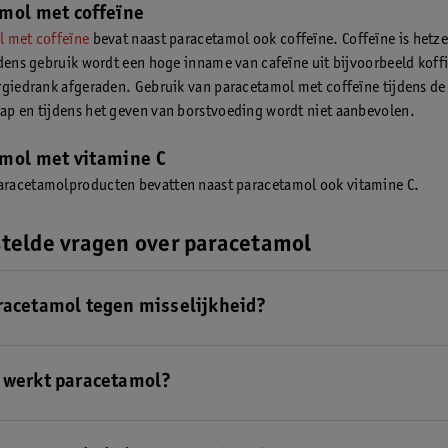
mol met coffeïne
 met coffeïne
bevat naast paracetamol ook coffeïne. Coffeïne is hetze
jdens gebruik wordt een hoge inname van cafeïne uit bijvoorbeeld koffi
rgiedrank afgeraden. Gebruik van paracetamol met coffeïne tijdens de
p en tijdens het geven van borstvoeding wordt niet aanbevolen.
mol met vitamine C
racetamolproducten bevatten naast paracetamol ook vitamine C.
telde vragen over paracetamol
racetamol tegen misselijkheid?
 werkt bij pijn en koorts
. Misselijkheid kan net als pijn vervelend zijn
 heeft hier geen invloed op. Het heeft dus geen zin om paracetamol 
 werkt paracetamol?
ebruiken.
men van paracetamol kan het een half uur duren voordat je het effect 
 hier hoelang paracetamol werkt.