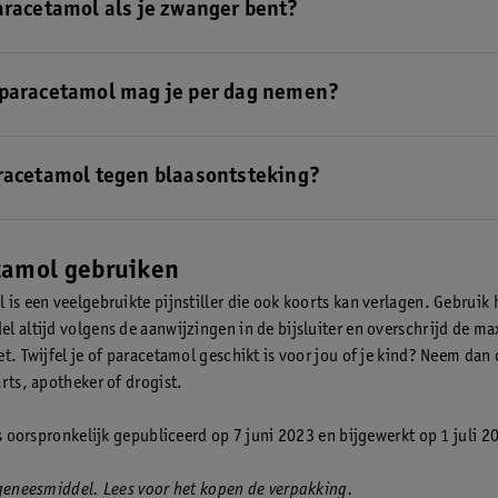
aracetamol als je zwanger bent?
paracetamol nemen als je zwanger bent
. Gebruik het geneesmiddel alle
 de laagst mogelijke dosering die helpt en zo kort mogelijk.
paracetamol mag je per dag nemen?
senen en kinderen vanaf 15 jaar met een lichaamsgewicht van minima
de gebruikelijke dosering
één of twee tabletten van 500 mg per keer. 
racetamol tegen blaasontsteking?
moet minimaal 4 uur zitten. Gebruik maximaal 6 tabletten van 500 mg
l behandelt een
blaasontsteking
niet. Het kan wel helpen om pijn te ve
tamol gebruiken
 is een veelgebruikte pijnstiller die ook koorts kan verlagen. Gebruik 
l altijd volgens de aanwijzingen in de bijsluiter en overschrijd de m
et. Twijfel je of paracetamol geschikt is voor jou of je kind? Neem dan
arts, apotheker of drogist.
is oorspronkelijk gepubliceerd op 7 juni 2023 en bijgewerkt op 1 juli 2
 geneesmiddel. Lees voor het kopen de verpakking.