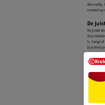
dan nodig. 
contact op 
De juis
De juiste d
Voor kinder
is, hangt af
Is je kind 
paracetamol
Leestip:
le
Om de 
Tussen twee
dagdosering
Hoelan