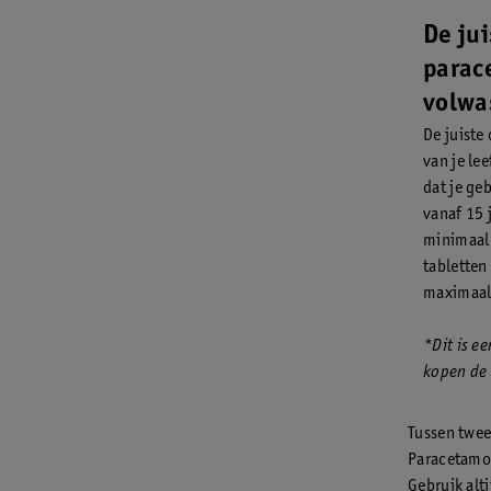
De ju
parac
volwa
De juiste
van je le
dat je ge
vanaf 15 
minimaal 
tabletten
maximaal 
*Dit is e
kopen de
Tussen twee
Paracetamol
Gebruik alt