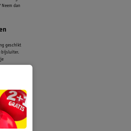
n? Neem dan
ren
ing geschikt
bijsluiter.
je
le