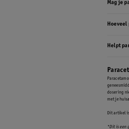
Mag je p
Ja, je mag 
nodig is, in
Hoeveel 
Voor volwas
kilogram is
Helpt pa
doseringen 
Paracetamo
Parace
Paracetamol
geneesmidde
dosering ni
met je huis
Dit artikel 
*Dit is een