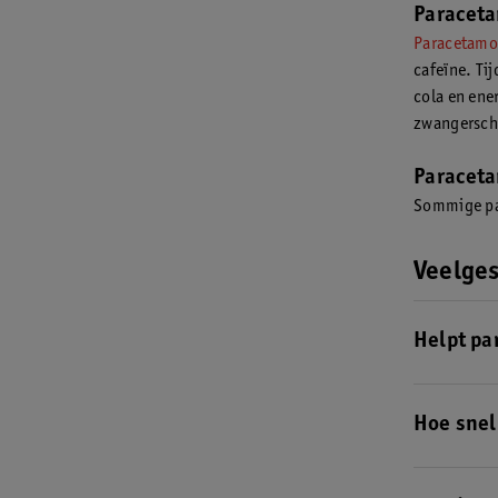
Paraceta
Paracetamol
cafeïne. Ti
cola en ene
zwangerscha
Paraceta
Sommige pa
Veelges
Helpt pa
Paracetamol
paracetamol
Hoe snel
klacht te g
Na het inne
merkt.
Lees