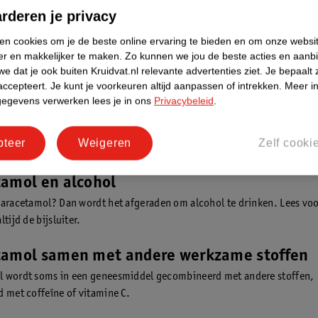
men van paracetamol merk je meestal na 30 minuten tot 2 uur effect. 
rderen je privacy
 werkt, kan per persoon verschillen. Gebruik je een zetpil? Dan kan he
t het effect merkbaar is. Lees altijd de bijsluiter voor meer informati
ken cookies om je de beste online ervaring te bieden en om onze websi
er en makkelijker te maken.
Zo kunnen we jou de beste acties en aanb
e dat je ook buiten Kruidvat.nl relevante advertenties ziet.
Je bepaalt 
tamol bij zwangerschap
accepteert.
Je kunt je voorkeuren altijd aanpassen of intrekken.
Meer in
 kan tijdens de zwangerschap worden gebruikt. Gebruik het geneesmi
gegevens verwerken lees je in ons
Privacybeleid
.
g is, in de laagst mogelijke dosering die helpt en zo kort mogelijk. Lee
Twijfel je over het gebruik? Neem dan contact op met je huisarts, verlo
pteer
Weigeren
Zelf cooki
tamol en alcohol
paracetamol? Dan wordt het afgeraden om alcohol te drinken. Lees vo
ltijd de bijsluiter.
tamol samen met andere werkzame stoffen
l wordt soms in een geneesmiddel gecombineerd met andere stoffen,
d met coffeïne of vitamine C.