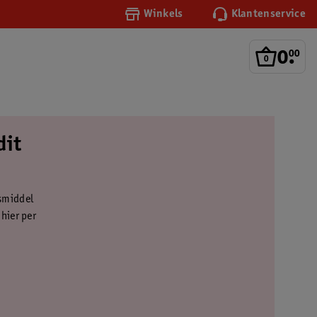
Winkels
Klantenservice
0
.
00
dit
esmiddel
hier per