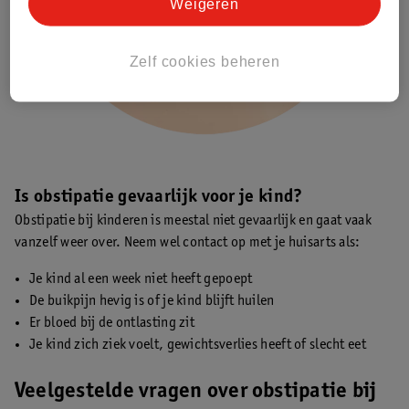
Weigeren
Zelf cookies beheren
Is obstipatie gevaarlijk voor je kind?
Obstipatie bij kinderen is meestal niet gevaarlijk en gaat vaak
vanzelf weer over. Neem wel contact op met je huisarts als:
Je kind al een week niet heeft gepoept
De buikpijn hevig is of je kind blijft huilen
Er bloed bij de ontlasting zit
Je kind zich ziek voelt, gewichtsverlies heeft of slecht eet
Veelgestelde vragen over obstipatie bij