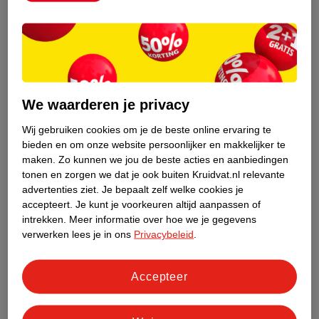
obstipatie soms voor, bijvoorbeeld bij de overgang naar
flesvoeding* of vast voedsel. De aanpak verschilt van die bij
oudere kinderen(
1
).
Lees alles over obstipatie bij je baby
.
Welke laxeermiddelen zijn geschikt voor
kinderen?
We waarderen je privacy
Als je kind veel last heeft van verstopping kun je in overleg met
Wij gebruiken cookies om je de beste online ervaring te
je huisarts een
laxeermiddel
**/*** gebruiken. Kijk goed op de
bieden en om onze website persoonlijker en makkelijker te
verpakking en/of in de bijsluiter vanaf welke leeftijd je het
maken.
Zo kunnen we jou de beste acties en aanbiedingen
middel mag gebruiken en wat de juiste dosering is.
tonen en zorgen we dat je ook buiten Kruidvat.nl relevante
advertenties ziet.
Je bepaalt zelf welke cookies je
accepteert.
Je kunt je voorkeuren altijd aanpassen of
intrekken.
Meer informatie over hoe we je gegevens
verwerken lees je in ons
Privacybeleid
.
Accepteer