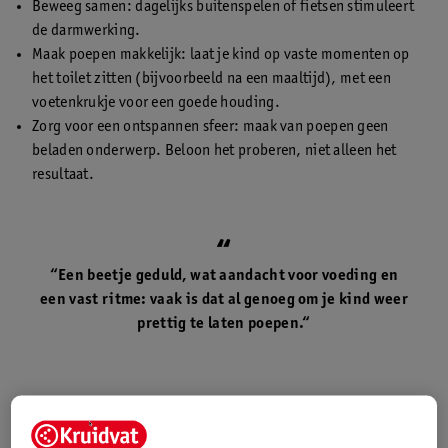
Beweeg samen: dagelijks buitenspelen of fietsen stimuleert
de darmwerking.
Maak poepen makkelijk: laat je kind op vaste momenten op
het toilet zitten (bijvoorbeeld na een maaltijd), met een
voetenkrukje voor een goede houding.
Zorg voor een ontspannen sfeer: maak van poepen geen
beladen onderwerp. Beloon het proberen, niet alleen het
resultaat.
“Een beetje geduld, wat aandacht voor voeding en
een vast ritme: vaak is dat al genoeg om je kind weer
prettig te laten poepen.“
Obstipatie bij baby’s
Heeft je baby moeite met poepen? Ook bij baby’s komt