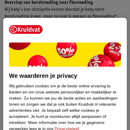
Overstap van borstvoeding naar flesvoeding
Bij baby’s kan obstipatie komen doordat je baby eerst
borstvoeding kreeg, maar nu over is gegaan op flesvoeding*.
Obstipatie is meestal onschuldig, dus geen reden voor paniek!
Verkeerde verhouding flesvoeding
Ook kan obstipatie komen doordat je te veel poeder of te weinig
water in de flesvoeding* van je baby hebt gedaan. Daarnaast kan
een verkeerde verhouding van water en melkpoeder bij
flesvoeding* voor obstipatie bij je baby zorgen. Dit gebeurt
vooral als er te weinig water aan het flesje wordt toegevoegd ten
We waarderen je privacy
opzichte van het melkpoeder.
Wij gebruiken cookies om je de beste online ervaring te
bieden en om onze website persoonlijker en makkelijker te
Obstipatie bij baby na 7 maanden
maken.
Zo kunnen we jou de beste acties en aanbiedingen
Vanaf 6 maanden is het de bedoeling dat je baby vaste voeding
tonen en zorgen we dat je ook buiten Kruidvat.nl relevante
krijgt, naast de borstvoeding of eventueel flesvoeding. Je
advertenties ziet.
Je bepaalt zelf welke cookies je
begint dan met oefenhapjes en dan vervang je stapje voor stapje
accepteert.
Je kunt je voorkeuren altijd aanpassen of
de borst- of flesvoeding* steeds meer voor een echte maaltijd.
intrekken.
Meer informatie over hoe we je gegevens
Tijdens deze overgang heeft je baby meer kans op obstipatie.
verwerken lees je in ons
Privacybeleid
.