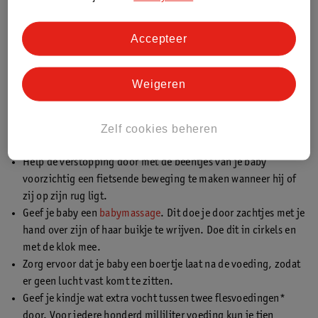
Het kan zo’n twee weken duren voordat de darmen weer wat
rustiger worden. Bij vaste voeding is het belangrijk dat je baby
Accepteer
genoeg vezels, vet en vocht binnenkrijgt.
Tips om obstipatie bij baby te verhelpen
Weigeren
Obstipatie gaat meestal vanzelf over, maar ga bij twijfel naar de
huisarts toe. Wat kun je zelf doen om de klachten van je baby te
Zelf cookies beheren
verminderen?
Help de verstopping door met de beentjes van je baby
voorzichtig een fietsende beweging te maken wanneer hij of
zij op zijn rug ligt.
Geef je baby een
babymassage
. Dit doe je door zachtjes met je
hand over zijn of haar buikje te wrijven. Doe dit in cirkels en
met de klok mee.
Zorg ervoor dat je baby een boertje laat na de voeding, zodat
er geen lucht vast komt te zitten.
Geef je kindje wat extra vocht tussen twee flesvoedingen*
door. Voor iedere honderd milliliter voeding kun je tien