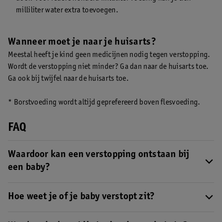
milliliter water extra toevoegen.
Wanneer moet je naar je huisarts?
Meestal heeft je kind geen medicijnen nodig tegen verstopping.
Wordt de verstopping niet minder? Ga dan naar de huisarts toe.
Ga ook bij twijfel naar de huisarts toe.
* Borstvoeding wordt altijd geprefereerd boven flesvoeding.
FAQ
Waardoor kan een verstopping ontstaan bij
een baby?
Obstipatie bij je baby kan ontstaan als hij of zij
eerst
Hoe weet je of je baby verstopt zit?
borstvoeding
kreeg, maar nu is overgestapt op
flesvoeding. Verder kan het ook komen doordat je te veel poeder
Je baby kan helaas nog niet praten, dus je moet aan andere
of te weinig water in de flesvoeding van je baby hebt gedaan.