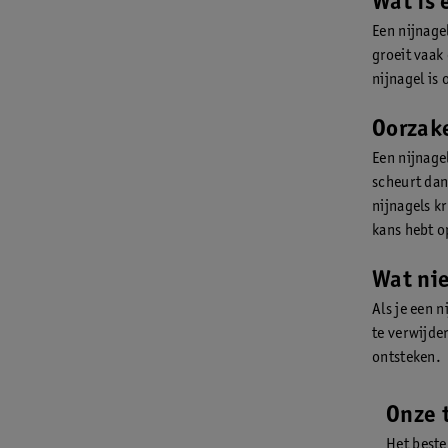
Wat is 
Een nijnagel
groeit vaak 
nijnagel is
Oorzake
Een nijnagel
scheurt dan 
nijnagels kr
kans hebt 
Wat nie
Als je een n
te verwijde
ontsteken.
Onze t
Het beste