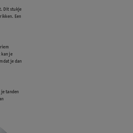
. Dit stukje
prikken. Een
lriem
 kan je
omdat je dan
t je tanden
an