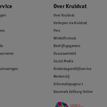
rvice
Over Kruidvat
agen
Over Kruidvat
Verkopen via Kruidvat
eren
Pers
Winkelformule
do
Bedrijfsgegevens
tourneren
Duurzaamheid
Social Media
rschuwingen
Kinderdagverblijfservice
Werken bij
Informatiepagina's
Keurmerk Zelfzorg Online