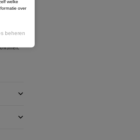
zelf welke
formatie over
 je huid in.
ze nat zijn
 komt en
es beheren
nden
oorkomen.
 groeit
tje. Ga