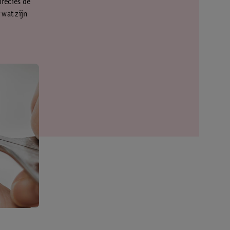
precies de
 wat zijn