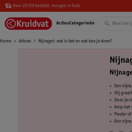
Voor 22:00 besteld, morgen in huis
Acties
Categorieën
Home
Advies
Nijnagel: wat is het en wat kan je doen?
Nijnag
Nijnage
Een nijna
Hij groei
Door je v
Knip het 
Peuter of
Een nijna