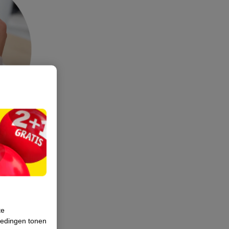
t ook een
te
iedingen tonen