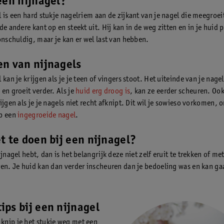
een nijnagel?
 is een hard stukje nagelriem aan de zijkant van je nagel die meegroeit
de andere kant op en steekt uit. Hij kan in de weg zitten en in je huid 
 onschuldig, maar je kan er wel last van hebben.
n van nijnagels
 kan je krijgen als je je teen of vingers stoot. Het uiteinde van je nage
en groeit verder. Als je
huid erg droog is
, kan ze eerder scheuren. Ook
ijgen als je je nagels niet recht afknipt. Dit wil je sowieso vorkomen, 
op een
ingegroeide nagel
.
t te doen bij een nijnagel?
ijnagel hebt, dan is het belangrijk deze niet zelf eruit te trekken of me
ren. Je huid kan dan verder inscheuren dan je bedoeling was en kan ga
ips bij een nijnagel
 knip je het stukje weg met een