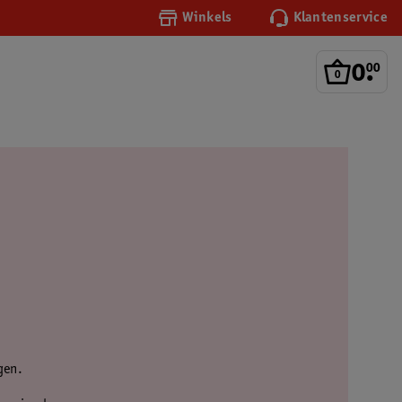
Winkels
Klantenservice
0
.
00
gen.