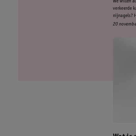
We willen a
verkeerde k
nijnagels? H
20 novembe