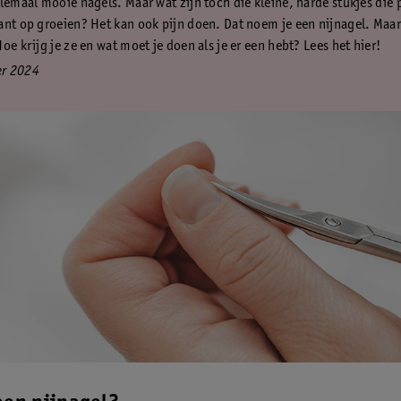
llemaal mooie nagels. Maar wat zijn toch die kleine, harde stukjes die 
ant op groeien? Het kan ook pijn doen. Dat noem je een nijnagel. Maar
oe krijg je ze en wat moet je doen als je er een hebt? Lees het hier!
r 2024