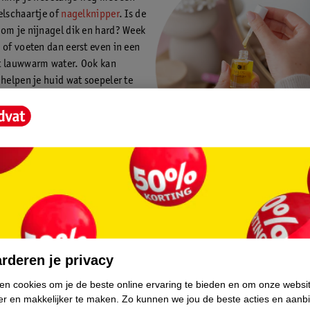
elschaartje of
nagelknipper
. Is de
om je nijnagel dik en hard? Week
 of voeten dan eerst even in een
t lauwwarm water. Ook kan
 helpen je huid wat soepeler te
rondom je nijnagel geïrriteerd? Houd je nagel dan goed schoon. Je kun
 manicure nemen bij een nagelspecialist.
rderen je privacy
gel erg ontstoken? Neem dan contact op met je huisarts.
ken cookies om je de beste online ervaring te bieden en om onze websi
er en makkelijker te maken.
Zo kunnen we jou de beste acties en aanb