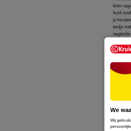
klein nag
huid rond
je handen
badje me
nagelolie
maken.
Is de huid 
pedicure of
We waa
Is je nijna
Wij gebrui
persoonlijk