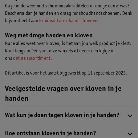
Ga je in de weer met schoonmaakmiddelen of doe je een afwas?
Bescherm dan je handen en draag huishoudhandschoenen. Denk
bijvoorbeeld aan
Kruidvat Latex handschoenen
.
Weg met droge handen en kloven
Nu je alles weet over kloven, is het aan jou welk product je kiest.
Kom langs in één van onze winkels of neem een kijkje in
ons
online assortiment
.
Dit artikel is voor het laatst bijgewerkt op 11 september 2023.
Veelgestelde vragen over kloven in je
handen
Wat kun je doen tegen kloven in je handen?
Je kan verschillende dingen doen als je kloven in je handen
hebt:
Hoe ontstaan kloven in je handen?