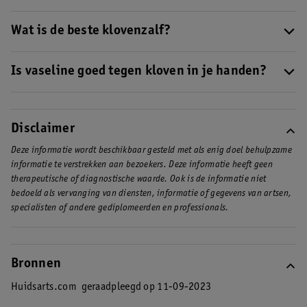
• Hydrateer je handen
Kloven in je handen ontstaan doordat het vetlaagje in je huid
• Verzorg wondjes
afneemt en je huidbarrière vermindert. Er zijn verschillende
Wat is de beste klovenzalf?
• Gebruik milde douchecrèmes en handzeep
risicofactoren voor kloven in je handen,
lees in onze BLOG
Kruidvat Calendula Zalf
is verrijkt met natuurlijk calendula-
• Draag huishoudhandschoenen
welke
.
extract en ondersteunt het herstellend vermogen van je huid. Als
Is vaseline goed tegen kloven in je handen?
Wil je meer lezen over wat je kan doen als je kloven in je handen
je kloven hebt, is je huid uitgedroogd. Zorg ervoor dat je je huid
hebt? Lees dan verder in onze BLOG.
Je kan beter geen vaseline op je kloofjes smeren. Vaseline legt
goed hydrateert.
Wil je meer tips om je huid te beschermen
een laagje op je huid, waardoor zij beschermd is. Maar vaseline
tegen kloven? Lees dan onze BLOG .
hydrateert je huid minder.
Disclaimer
Deze informatie wordt beschikbaar gesteld met als enig doel behulpzame
informatie te verstrekken aan bezoekers. Deze informatie heeft geen
therapeutische of diagnostische waarde. Ook is de informatie niet
bedoeld als vervanging van diensten, informatie of gegevens van artsen,
specialisten of andere gediplomeerden en professionals.
Bronnen
Huidsarts.com
geraadpleegd op 11-09-2023