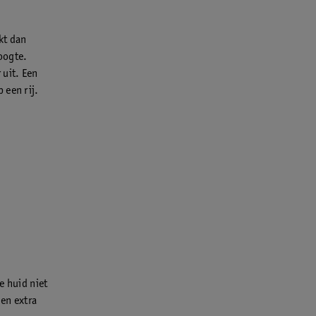
kt dan
oogte.
 uit. Een
 een rij.
e huid niet
en extra