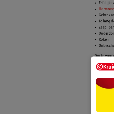
Erfelijke
Hormone
Gebrek aa
Te lang 
Zeep, pa
Ouderdo
Roken
Onbesch
Om te voork
oorzaak is 
zorgen.
Wat kun
Een droge h
hoe je haar
uitdrogen, 
Crème te