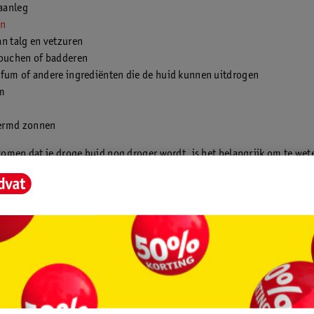
 aanleg
n
n talg en vetzuren
douchen of badderen
rfum of andere ingrediënten die de huid kunnen uitdrogen
m
ermd zonnen
omen dat je droge huid nog droger wordt, is het belangrijk om te wet
en deze aan te pakken. Daarnaast is het belangrijk om goed voor je dro
 je doen tegen een droge huid?
uid is een
gevoelige huid
. Daarom is het belangrijk dat je je ervan be
 reinigt en verzorgt. Niet alleen verkeerde producten kunnen je huid la
ook het verkeerde verzorgingsritueel kan dit effect hebben.
gen een droge huid