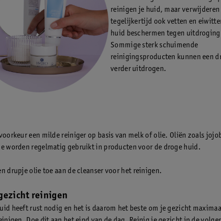
reinigen je huid, maar verwijderen
tegelijkertijd ook vetten en eiwitte
huid beschermen tegen uitdroging
Sommige sterk schuimende
reinigingsproducten kunnen een d
verder uitdrogen.
voorkeur een milde reiniger op basis van melk of olie. Oliën zoals jojo
ie worden regelmatig gebruikt in producten voor de droge huid.
en drupje olie toe aan de cleanser voor het reinigen.
gezicht reinigen
uid heeft rust nodig en het is daarom het beste om je gezicht maximaa
einigen. Doe dit aan het eind van de dag. Reinig je gezicht in de volge