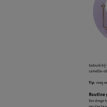
Gebruik bij 
camellia-ol
Tip
: voeg e
Routine 
Een droge h
per dag te r