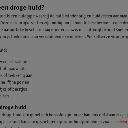
een droge huid?
uid is een huidtype waarbij de huid minder talg en huidvetten aanmaa
Deze natuurlijke vetten zijn nodig om je huid te beschermen tegen dr
e natuurlijke beschermlaag minder aanwezig is, droogt je huid sneller
kun je herkennen aan verschillende kenmerken. We zetten ze voor je op
uid:
uw en schraal uit
of of grauw uit
ak of trekkerig aan
ine, fijne poriën
tjes of barstjes
ilfers
droge huid
 droge huid kan genetisch bepaald zijn, maar kan ook ontstaan als je j
gt. Je huid kan dan gevoeliger zijn voor huidproblemen zoals
eczeem