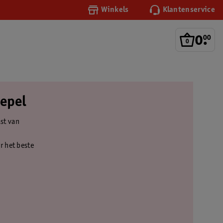
Winkels
Klantenservice
0
.
00
oepel
ast van
r het beste