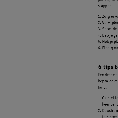
stappen:
Zorg ervo
Verwijde
Spoel de
Dep je ge
Heb je pl
Eindig m
6 tips 
Een droge e
bepaalde di
huid:
Ga niet t
keer per 
Douche ni
te zingen