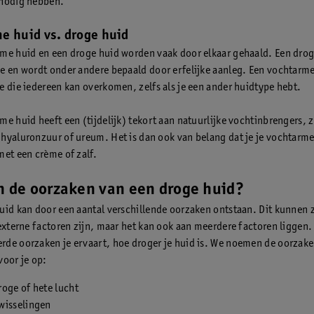
 nodig hebben.
e huid vs. droge huid
me huid en een droge huid worden vaak door elkaar gehaald. Een drog
e en wordt onder andere bepaald door erfelijke aanleg. Een vochtarme
e die iedereen kan overkomen, zelfs als je een ander huidtype hebt.
me huid heeft een (tijdelijk) tekort aan natuurlijke vochtinbrengers, z
hyaluronzuur of ureum. Het is dan ook van belang dat je je vochtarm
met een crème of zalf.
n de oorzaken van een droge huid?
uid kan door een aantal verschillende oorzaken ontstaan. Dit kunnen 
 externe factoren zijn, maar het kan ook aan meerdere factoren liggen
de oorzaken je ervaart, hoe droger je huid is. We noemen de oorzake
voor je op:
oge of hete lucht
wisselingen