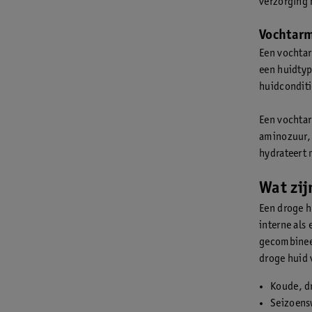
verzorging
Vochtarm
Een vochtar
een huidtyp
huidconditi
Een vochtar
aminozuur, 
hydrateert 
Wat zij
Een droge h
interne als
gecombineer
droge huid 
Koude, dr
Seizoens