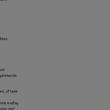
ekken.
 om
hydrateerde
hen, of twee
 hele medley
beter niet