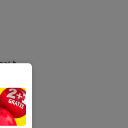
en wat de
ge huid te
wust bent
ten