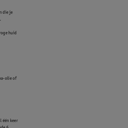
n die je
.
roge huid
ba-olie of
l één keer
nde 6