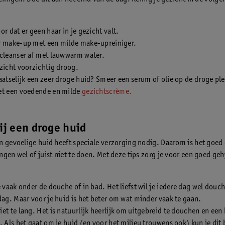
or dat er geen haar in je gezicht valt.
r make-up met een milde make-upreiniger.
 cleanser af met lauwwarm water.
zicht voorzichtig droog.
aatselijk een zeer droge huid? Smeer een serum of olie op de droge pl
et een voedende en milde
gezichtscrème.
bij een droge huid
n gevoelige huid heeft speciale verzorging nodig. Daarom is het goed
ngen wel of juist niet te doen. Met deze tips zorg je voor een goed ge
e vaak onder de douche of in bad. Het liefst wil je iedere dag wel douc
dag. Maar voor je huid is het beter om wat minder vaak te gaan.
et te lang. Het is natuurlijk heerlijk om uitgebreid te douchen en een
. Als het gaat om je huid (en voor het milieu trouwens ook) kun je dit 