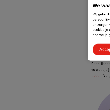
We waa
Een droge h
die voedend
Wij gebrui
Ingrediënte
persoonlijk
glycerine 
en zorgen w
cookies je 
hoe we je 
Bij Kruidvat
Sommige del
Acce
veel voor, 
Gebruik dan
voordat je 
lippen
. Ver