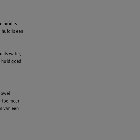
e huid is
 huid is een
oals water,
e huid goed
zowel
. Hoe meer
n van een