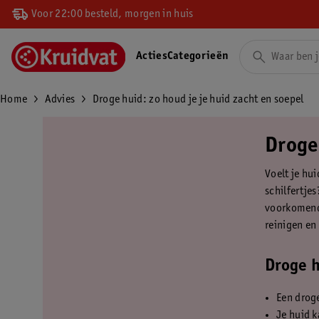
Voor 22:00 besteld, morgen in huis
Acties
Categorieën
Home
Advies
Droge huid: zo houd je je huid zacht en soepel
Droge 
Voelt je hui
schilfertjes
voorkomend 
reinigen en
Droge h
Een drog
Je huid k